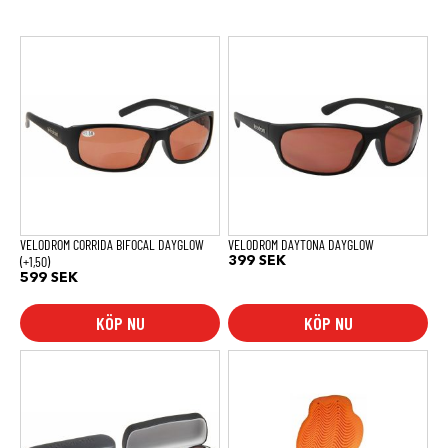
VELODROM CORRIDA BIFOCAL DAYGLOW
VELODROM DAYTONA DAYGLOW
(+1,50)
399
SEK
599
SEK
KÖP NU
KÖP NU
Den
här
produkten
har
flera
varianter.