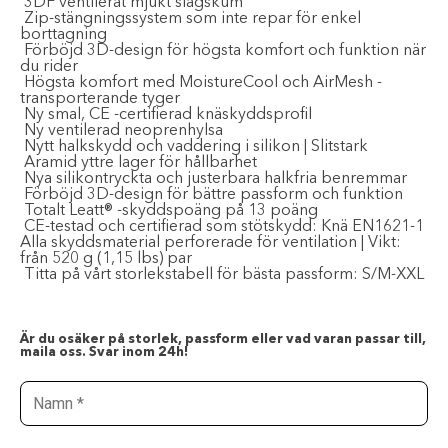
 3DF ventilerat mjukt slagskum
 Zip-stängningssystem som inte repar för enkel
borttagning
 Förböjd 3D-design för högsta komfort och funktion när
du rider
 Högsta komfort med MoistureCool och AirMesh -
transporterande tyger
 Ny smal, CE -certifierad knäskyddsprofil
 Ny ventilerad neoprenhylsa
 Nytt halkskydd och vaddering i silikon | Slitstark
 Aramid yttre lager för hållbarhet
 Nya silikontryckta och justerbara halkfria benremmar
 Förböjd 3D-design för bättre passform och funktion
 Totalt Leatt® -skyddspoäng på 13 poäng
 CE-testad och certifierad som stötskydd: Knä EN1621-1
Alla skyddsmaterial perforerade för ventilation | Vikt:
från 520 g (1,15 lbs) par
 Titta på vårt storlekstabell för bästa passform: S/M-XXL
Är du osäker på storlek, passform eller vad varan passar till,
maila oss. Svar inom 24h!