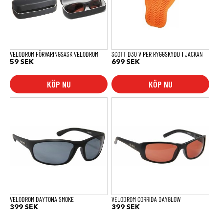
De
olika
alternativen
kan
väljas
på
produktsidan
VELODROM FÖRVARINGSASK VELODROM
SCOTT D30 VIPER RYGGSKYDD I JACKAN
59
SEK
699
SEK
KÖP NU
KÖP NU
VELODROM DAYTONA SMOKE
VELODROM CORRIDA DAYGLOW
399
SEK
399
SEK