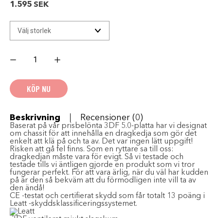
1.595
SEK
Leatt
Knäskydd
3DF
5.0
Zip
KÖP NU
Vit/Svart
mängd
Beskrivning
Recensioner (0)
Baserat på vår prisbelönta 3DF 5.0-platta har vi designat
om chassit för att innehålla en dragkedja som gör det
enkelt att klä på och ta av. Det var ingen lätt uppgift!
Risken att gå fel finns. Som en ryttare sa till oss:
dragkedjan måste vara för evigt. Så vi testade och
testade tills vi äntligen gjorde en produkt som vi tror
fungerar perfekt. För att vara ärlig, när du väl har kudden
på är den så bekväm att du förmodligen inte vill ta av
den ändå!
CE -testat och certifierat skydd som får totalt 13 poäng i
Leatt -skyddsklassificeringssystemet.