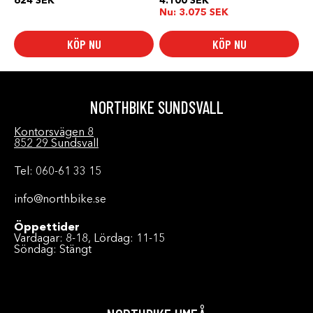
624
SEK
4.100
SEK
Nu:
3.075
SEK
KÖP NU
KÖP NU
NORTHBIKE SUNDSVALL
Kontorsvägen 8
852 29 Sundsvall
Tel: 060-61 33 15
info@northbike.se
Öppettider
Vardagar: 8-18, Lördag: 11-15
Söndag: Stängt