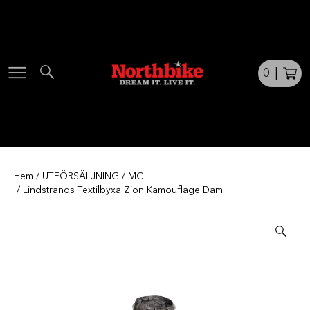
Skip
to
content
0
|
Hem
/
UTFÖRSÄLJNING
/
MC
/ Lindstrands Textilbyxa Zion Kamouflage Dam