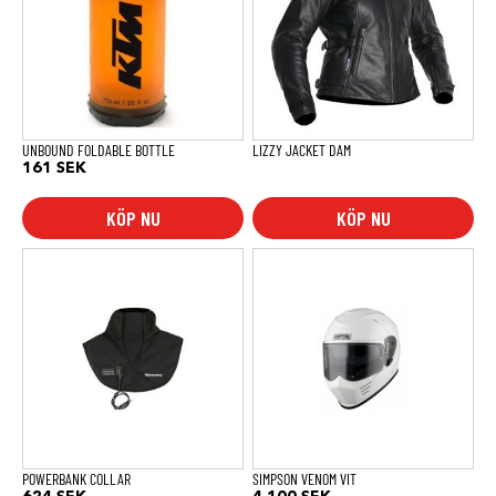
UNBOUND FOLDABLE BOTTLE
LIZZY JACKET DAM
161
SEK
KÖP NU
KÖP NU
Den
här
produkten
har
flera
varianter.
De
olika
alternativen
kan
väljas
på
produktsidan
POWERBANK COLLAR
SIMPSON VENOM VIT