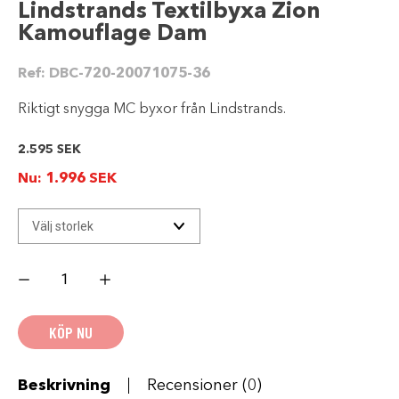
Lindstrands Textilbyxa Zion
Kamouflage Dam
Ref:
DBC-720-20071075-36
Riktigt snygga MC byxor från Lindstrands.
2.595
SEK
Nu:
1.996
SEK
Lindstrands
Textilbyxa
Zion
Kamouflage
Dam
KÖP NU
mängd
Beskrivning
Recensioner (0)