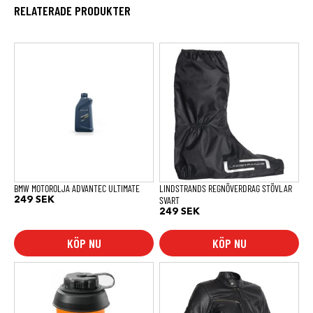
RELATERADE PRODUKTER
Den
här
produkten
har
flera
varianter.
De
olika
alternativen
kan
väljas
på
produktsidan
BMW MOTOROLJA ADVANTEC ULTIMATE
LINDSTRANDS REGNÖVERDRAG STÖVLAR
SVART
249
SEK
249
SEK
KÖP NU
KÖP NU