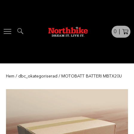
Skip
to
content
0
|
Hem
/
dbc_okategoriserad
/ MOTOBATT BATTERI MBTX20U