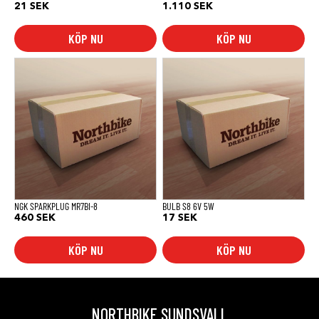
21
SEK
1.110
SEK
KÖP NU
KÖP NU
NGK SPARKPLUG MR7BI-8
BULB S8 6V 5W
460
SEK
17
SEK
KÖP NU
KÖP NU
NORTHBIKE SUNDSVALL