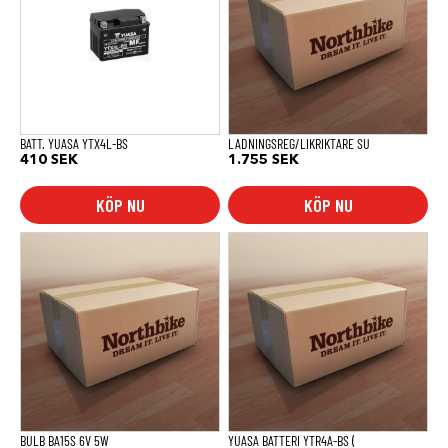
BATT. YUASA YTX4L-BS
LADNINGSREG/LIKRIKTARE SU
410
SEK
1.755
SEK
KÖP NU
KÖP NU
BULB BA15S 6V 5W
YUASA BATTERI YTR4A-BS (