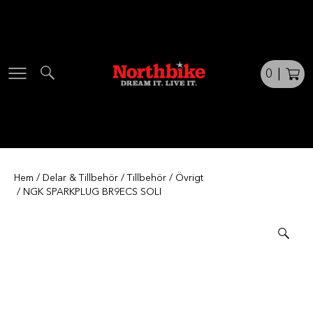
Skip
to
content
0
|
Hem
/
Delar & Tillbehör
/
Tillbehör
/
Övrigt
/ NGK SPARKPLUG BR9ECS SOLI