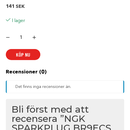
141
SEK
I lager
NGK
SPARKPLUG
BR9ECS
SOLI
mängd
KÖP NU
Recensioner (0)
Det finns inga recensioner än.
Bli först med att
recensera ”NGK
SPARKPLUG BR9ECS