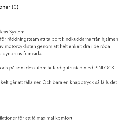
oner (0)
leas System
 för räddningsteam att ta bort kindkuddarna från hjälmen
v motorcyklisten genom att helt enkelt dra i de röda
va dynornas framsida.
lös och på som dessutom är färdigutrustad med PINLOCK
elt går att fälla ner. Och bara en knapptryck så fälls det
lationer för att få maximal komfort