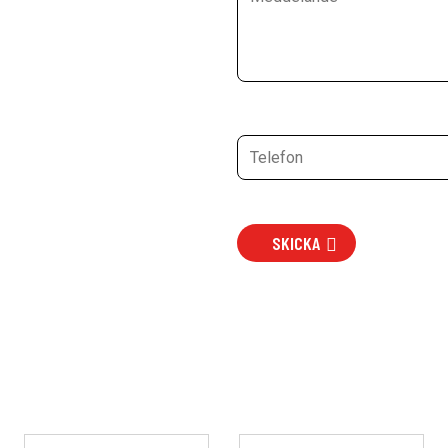
SKICKA
Den