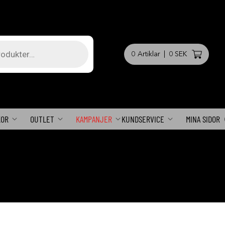
0
Artiklar
|
0 SEK
KOR
OUTLET
KAMPANJER
KUNDSERVICE
MINA SIDOR