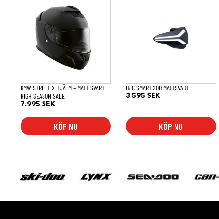
här
produkten
har
flera
varianter.
De
olika
alternativen
kan
väljas
på
BMW STREET X HJÄLM – MATT SVART
HJC SMART 20B MATTSVART
produktsidan
HIGH SEASON SALE
3.595
SEK
7.995
SEK
KÖP NU
KÖP NU