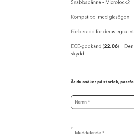
Snabbspänne – Microlock2
Kompatibel med glasögon
Förberedd för deras egna 
ECE-godkänd (
22.06
) = Den
skydd.
Är du osäker på storlek, passfor