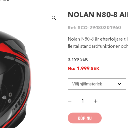
NOLAN N80-8 All
Ref:
SCO-29480201960
Nolan N80-8 är efterföljare t
flertal standardfunktioner och
3.199
SEK
Nu:
1.999
SEK
NOLAN
N80-
8
Ally
N-
KÖP NU
COM
-
Svart/Röd