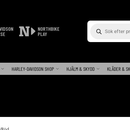
Produktsökning
VIDSON
NORTHBIKE
ISE
PLAY
HARLEY-DAVIDSON SHOP
HJÄLM & SKYDD
KLÄDER & S
t/Röd