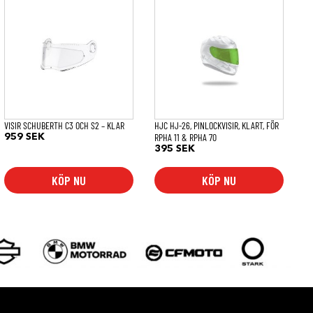
här
produkten
har
flera
varianter.
De
olika
alternativen
kan
väljas
på
VISIR SCHUBERTH C3 OCH S2 – KLAR
HJC HJ-26, PINLOCKVISIR, KLART, FÖR
produktsidan
RPHA 11 & RPHA 70
959
SEK
395
SEK
KÖP NU
KÖP NU