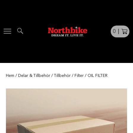
Skip
to
content
0
|
Hem
/
Delar & Tillbehör
/
Tillbehör
/
Filter
/ OIL FILTER