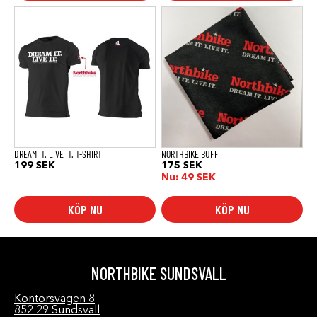
Den
här
produkten
har
flera
varianter.
De
olika
alternativen
kan
väljas
på
produktsidan
DREAM IT. LIVE IT. T-SHIRT
NORTHBIKE BUFF
199
SEK
175
SEK
Nu:
49
SEK
KÖP NU
KÖP NU
NORTHBIKE SUNDSVALL
Kontorsvägen 8
852 29 Sundsvall