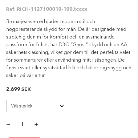
Ref:
RICH-1127100010-100Jxxxx
Bronx-jeansen erbjuder modern stil och
högpresterande skydd för män. De är designade med
stretchig denim för komfort och en avsmalnande
passform för frihet, har D3O ”Ghost”-skydd och en AA-
säkerhetsklassning, vilket gör dem till det perfekta valet
för sommarturer eller användning mitt i säsongen. De
finns i svart eller syratvättad blå och håller dig snygg och
säker på varje tur.
2.699
SEK
RICHA
Bronx
Jeans
-
Black