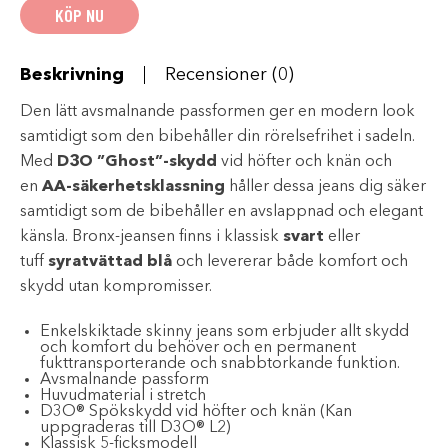
KÖP NU
mängd
Beskrivning
Recensioner (0)
Den lätt avsmalnande passformen ger en modern look
samtidigt som den bibehåller din rörelsefrihet i sadeln.
Med
D3O ”Ghost”-skydd
vid höfter och knän och
en
AA-säkerhetsklassning
håller dessa jeans dig säker
samtidigt som de bibehåller en avslappnad och elegant
känsla. Bronx-jeansen finns i klassisk
svart
eller
tuff
syratvättad blå
och levererar både komfort och
skydd utan kompromisser.
Enkelskiktade skinny jeans som erbjuder allt skydd
och komfort du behöver och en permanent
fukttransporterande och snabbtorkande funktion.
Avsmalnande passform
Huvudmaterial i stretch
D3O® Spökskydd vid höfter och knän (Kan
uppgraderas till D3O® L2)
Klassisk 5-ficksmodell