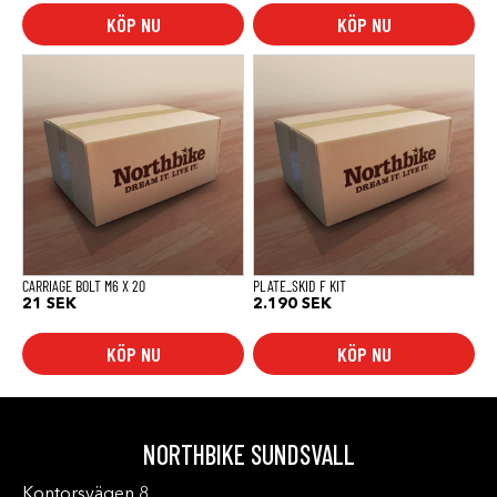
KÖP NU
KÖP NU
CARRIAGE BOLT M6 X 20
PLATE_SKID F KIT
21
SEK
2.190
SEK
KÖP NU
KÖP NU
NORTHBIKE SUNDSVALL
Kontorsvägen 8