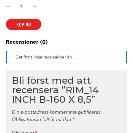
RIM_14
INCH
B-
160
X
KÖP NU
8,5
mängd
Recensioner (0)
Det finns inga recensioner än.
Bli först med att
recensera ”RIM_14
INCH B-160 X 8,5”
Din e-postadress kommer inte publiceras.
Obligatoriska fält är märkta
*