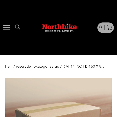
Skip
to
content
0
|
Hem
/
reservdel_okategoriserad
/ RIM_14 INCH B-160 X 8,5