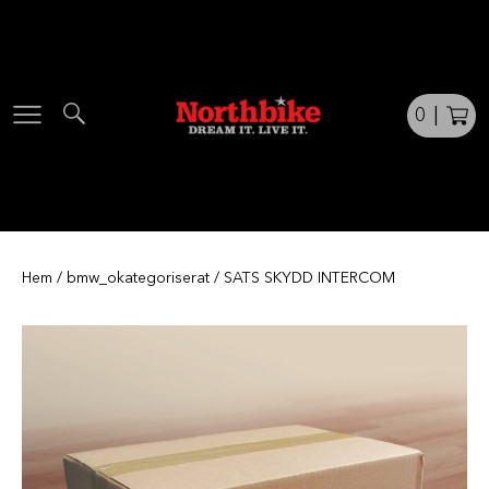
Skip
to
content
0
|
Hem
/
bmw_okategoriserat
/ SATS SKYDD INTERCOM