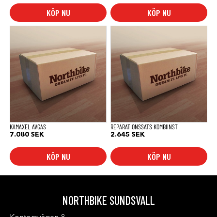
KÖP NU
KÖP NU
KAMAXEL AVGAS
REPARATIONSSATS KOMBIINST
7.080
SEK
2.645
SEK
KÖP NU
KÖP NU
NORTHBIKE SUNDSVALL