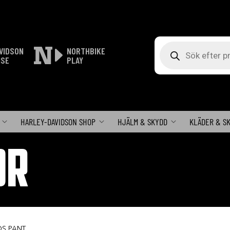
Produktsökning
VIDSON
NORTHBIKE
ISE
PLAY
HARLEY-DAVIDSON SHOP
HJÄLM & SKYDD
KLÄDER & S
OR
DS PANT