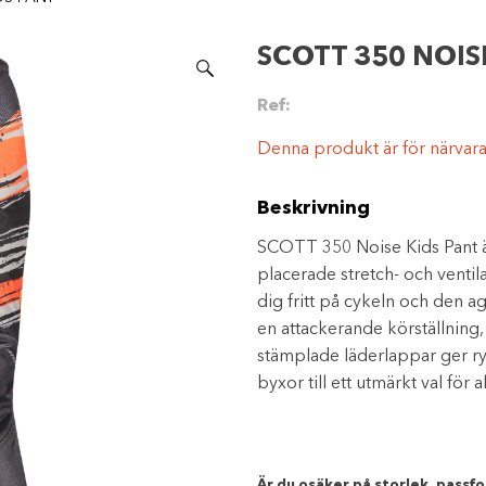
SCOTT 350 NOIS
Ref:
Denna produkt är för närvarand
Beskrivning
SCOTT 350 Noise Kids Pant är
placerade stretch- och ventil
dig fritt på cykeln och den ag
en attackerande körställning
stämplade läderlappar ger ry
byxor till ett utmärkt val för 
Är du osäker på storlek, passfor