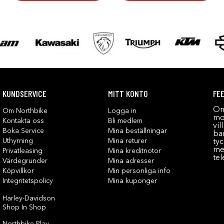
KUNDSERVICE
MITT KONTO
FE
Om
Om Northbike
Logga in
mot
Kontakta oss
Bli medlem
vil
Boka Service
Mina beställningar
bar
Uthyrning
Mina returer
tyc
me
Privatleasing
Mina kreditnotor
tel
Värdegrunder
Mina adresser
Köpvillkor
Min personliga info
Integritetspolicy
Mina kuponger
Harley-Davidson
Shop In Shop