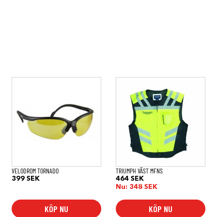
Den
här
produkten
har
flera
varianter.
De
olika
alternativen
kan
väljas
på
VELODROM TORNADO
TRIUMPH VÄST MFNS
produktsidan
399
SEK
464
SEK
Nu:
348
SEK
KÖP NU
KÖP NU