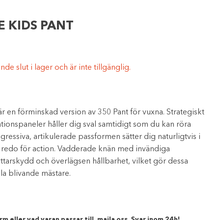
E KIDS PANT
e slut i lager och är inte tillgänglig.
 en förminskad version av 350 Pant för vuxna. Strategiskt
ationspaneler håller dig sval samtidigt som du kan röra
gressiva, artikulerade passformen sätter dig naturligtvis i
, redo för action. Vadderade knän med invändiga
ttarskydd och överlägsen hållbarhet, vilket gör dessa
alla blivande mästare.
m eller vad varan passar till, maila oss. Svar inom 24h!