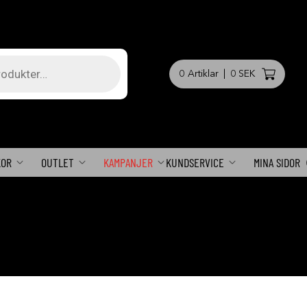
0
Artiklar
|
0 SEK
KOR
OUTLET
KAMPANJER
KUNDSERVICE
MINA SIDOR