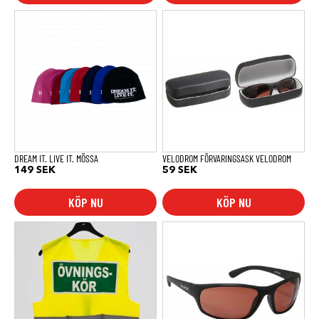
Den
här
produkten
har
flera
varianter.
De
olika
alternativen
kan
väljas
på
produktsidan
DREAM IT. LIVE IT. MÖSSA
VELODROM FÖRVARINGSASK VELODROM
149
SEK
59
SEK
KÖP NU
KÖP NU