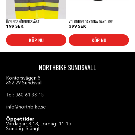
ÖVNINGSKÖRNINGSVÄST
VELODROM DAYTONA DAYGLOW
199
SEK
399
SEK
KÖP NU
KÖP NU
NORTHBIKE SUNDSVALL
Kontorsvägen 8
852 29 Sundsvall
Tel: 060-61 33 15
info@northbike.se
Öppettider
Vardagar: 8-18, Lördag: 11-15
Söndag: Stängt