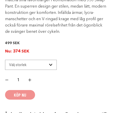
matcha sina favoritfärger i kombination med 350 Swap
Pant. En superren design ger stilen, medan lätt, modern
konstruktion ger komforten. Infällda ärmar, lycra-
manschetter och en V-ringad krage med låg profil ger
också förare maximal rörelsefrihet från det ögonblick
de svänger benet över cykeln.
499
SEK
Nu:
374
SEK
SCOTT
350
SWAP
JERSEY
BLACK/YELLOW
KÖP NU
-
SCOTTREA
mängd