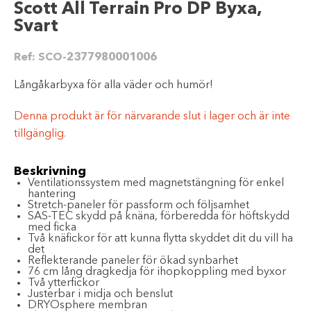
Scott All Terrain Pro DP Byxa,
Svart
Ref:
SCO-2377980001006
Långåkarbyxa för alla väder och humör!
Denna produkt är för närvarande slut i lager och är inte
tillgänglig.
Beskrivning
Ventilationssystem med magnetstängning för enkel
hantering
Stretch-paneler för passform och följsamhet
SAS-TEC skydd på knäna, förberedda för höftskydd
med ficka
Två knäfickor för att kunna flytta skyddet dit du vill ha
det
Reflekterande paneler för ökad synbarhet
76 cm lång dragkedja för ihopkoppling med byxor
Två ytterfickor
Justerbar i midja och benslut
DRYOsphere membran