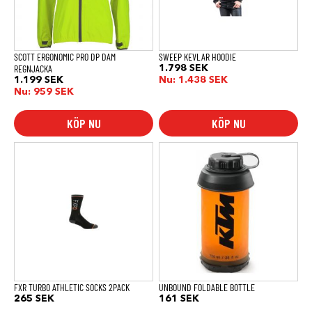
alternativen
alternativen
kan
kan
väljas
väljas
på
på
produktsidan
produktsidan
SCOTT ERGONOMIC PRO DP DAM
SWEEP KEVLAR HOODIE
REGNJACKA
1.798
SEK
1.199
SEK
Nu:
1.438
SEK
Nu:
959
SEK
KÖP NU
KÖP NU
FXR TURBO ATHLETIC SOCKS 2PACK
UNBOUND FOLDABLE BOTTLE
265
SEK
161
SEK