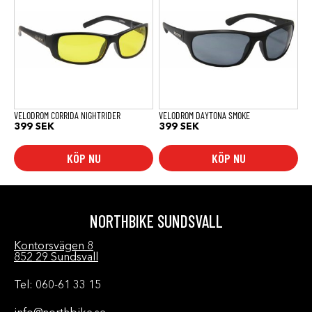
VELODROM CORRIDA NIGHTRIDER
VELODROM DAYTONA SMOKE
399
SEK
399
SEK
KÖP NU
KÖP NU
NORTHBIKE SUNDSVALL
Kontorsvägen 8
852 29 Sundsvall
Tel: 060-61 33 15