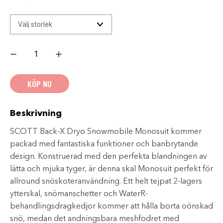
SCOTT
Back-
X
Dryo
skoteroverall
KÖP NU
-
Grey/Orange
wintersale
mängd
Beskrivning
SCOTT Back-X Dryo Snowmobile Monosuit kommer
packad med fantastiska funktioner och banbrytande
design. Konstruerad med den perfekta blandningen av
lätta och mjuka tyger, är denna skal Monosuit perfekt för
allround snöskoteranvändning. Ett helt tejpat 2-lagers
ytterskal, snömanschetter och WaterR-
behandlingsdragkedjor kommer att hålla borta oönskad
snö, medan det andningsbara meshfodret med