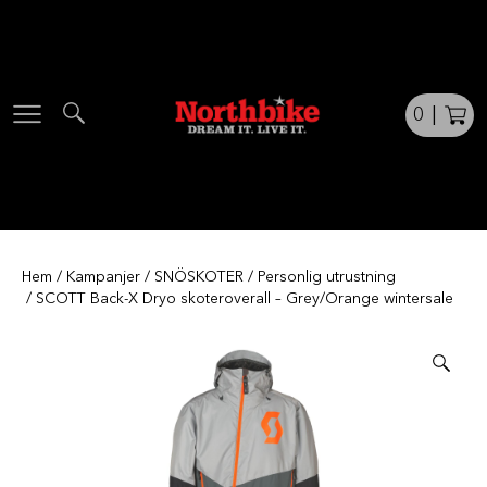
Skip
to
content
0
|
Hem
/
Kampanjer
/
SNÖSKOTER
/
Personlig utrustning
/ SCOTT Back-X Dryo skoteroverall – Grey/Orange wintersale