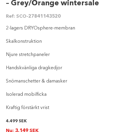
– Grey/Orange wintersale
Ref:
SCO-27841143520
2-lagers DRYOsphere-membran
Skalkonstruktion
Njure stretchpaneler
Handskvänliga dragkedjor
Snömanschetter & damasker
Isolerad mobilficka
Kraftig förstärkt vrist
4.499
SEK
Nu:
3.149
SEK