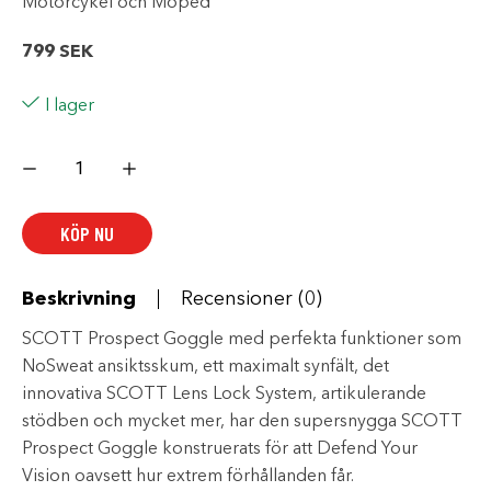
Motorcykel och Moped
799
SEK
I lager
SCOTT
Prospect
-
Grön
-
KÖP NU
Klar
lins
mängd
Beskrivning
Recensioner (0)
SCOTT Prospect Goggle med perfekta funktioner som
NoSweat ansiktsskum, ett maximalt synfält, det
innovativa SCOTT Lens Lock System, artikulerande
stödben och mycket mer, har den supersnygga SCOTT
Prospect Goggle konstruerats för att Defend Your
Vision oavsett hur extrem förhållanden får.