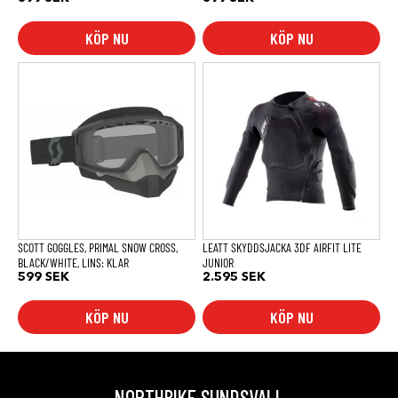
KÖP NU
KÖP NU
Den
här
produkten
har
flera
varianter.
De
olika
alternativen
kan
väljas
på
produktsidan
SCOTT GOGGLES, PRIMAL SNOW CROSS,
LEATT SKYDDSJACKA 3DF AIRFIT LITE
BLACK/WHITE, LINS: KLAR
JUNIOR
599
SEK
2.595
SEK
KÖP NU
KÖP NU
NORTHBIKE SUNDSVALL