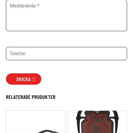
SKICKA
RELATERADE PRODUKTER
Den
här
produkten
har
flera