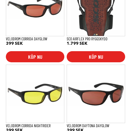
varianter.
De
olika
alternativen
kan
väljas
på
produktsidan
VELODROM CORRIDA DAYGLOW
SCO AIRFLEX PRO RYGGSKYDD
399
SEK
1.799
SEK
KÖP NU
KÖP NU
VELODROM CORRIDA NIGHTRIDER
VELODROM DAYTONA DAYGLOW
399
SEK
399
SEK