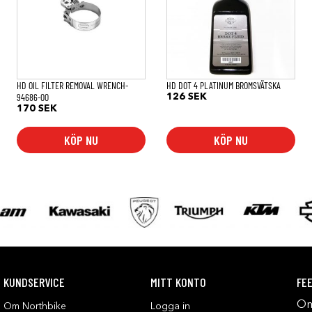
HD OIL FILTER REMOVAL WRENCH-
HD DOT 4 PLATINUM BROMSVÄTSKA
94686-00
126
SEK
170
SEK
KÖP NU
KÖP NU
KUNDSERVICE
MITT KONTO
FE
Om
Om Northbike
Logga in