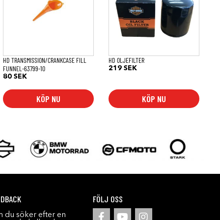
HD TRANSMISSION/CRANKCASE FILL
HD OLJEFILTER
FUNNEL-63799-10
219
SEK
80
SEK
KÖP NU
KÖP NU
EDBACK
FÖLJ OSS
 du söker efter en