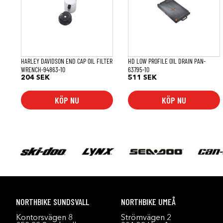
HARLEY DAVIDSON END CAP OIL FILTER
HD LOW PROFILE OIL DRAIN PAN-
WRENCH-94863-10
63795-10
204
SEK
511
SEK
KÖP NU
KÖP NU
NORTHBIKE SUNDSVALL
NORTHBIKE UMEÅ
Kontorsvägen 8
Strömvägen 2