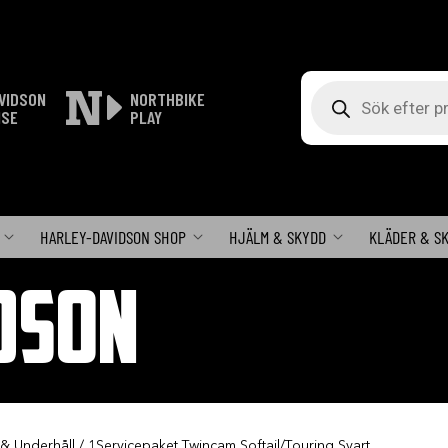
Produktsökning
VIDSON
NORTHBIKE
ISE
PLAY
HARLEY-DAVIDSON SHOP
HJÄLM & SKYDD
KLÄDER & S
DSON
 & Underhåll
/ 1Servicepaket Twincam Softail/Touring Svart