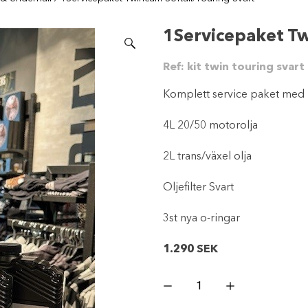
1Servicepaket Tw
Ref:
kit twin touring svart
Komplett service paket med
4L 20/50 motorolja
2L trans/växel olja
Oljefilter Svart
3st nya o-ringar
1.290
SEK
1Servicepaket
Twincam
Softail/Touring
Svart