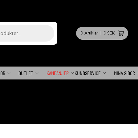
0
Artiklar
|
0 SEK
KOR
OUTLET
KAMPANJER
KUNDSERVICE
MINA SIDOR