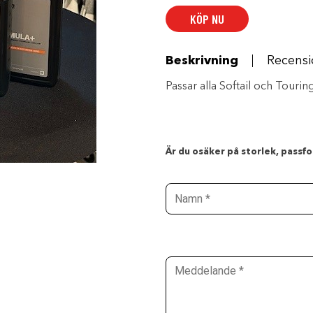
mängd
KÖP NU
Beskrivning
Recensi
Passar alla Softail och Tour
Är du osäker på storlek, passfor