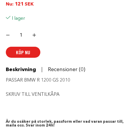
Nu:
121
SEK
I lager
SKRUV
MED
BUSSNING
mängd
KÖP NU
Beskrivning
Recensioner (0)
PASSAR BMW R 1200 GS 2010
SKRUV TILL VENTILKÅPA
Är du osäker på storlek, passform eller vad varan passar till,
maila oss. Svar inom 24h!