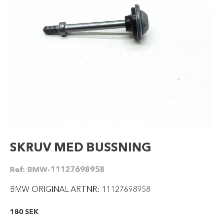
SKRUV MED BUSSNING
Ref:
BMW-11127698958
BMW ORIGINAL ARTNR: 11127698958
180
SEK