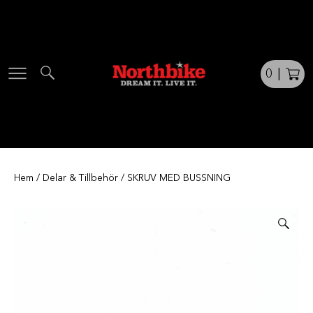
Skip
to
content
0
|
Hem
/
Delar & Tillbehör
/ SKRUV MED BUSSNING