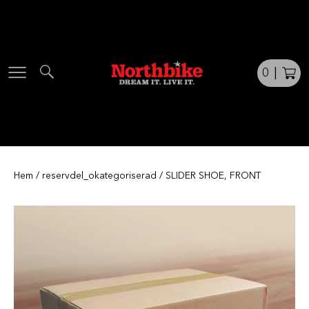
Skip
to
content
0
|
Hem
/
reservdel_okategoriserad
/ SLIDER SHOE, FRONT