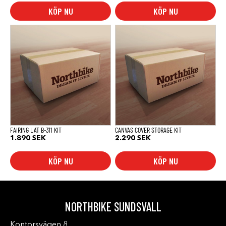
KÖP NU
KÖP NU
FAIRING LAT B-311 KIT
CANVAS COVER STORAGE KIT
1.890
SEK
2.290
SEK
KÖP NU
KÖP NU
NORTHBIKE SUNDSVALL
Kontorsvägen 8