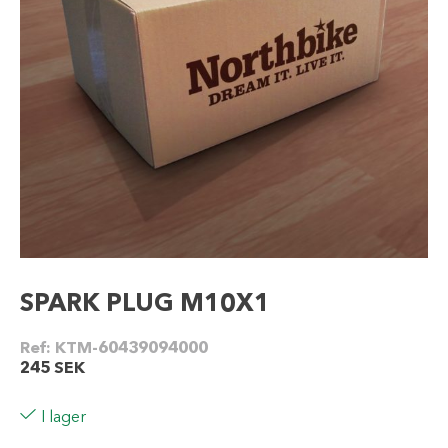
SPARK PLUG M10X1
Ref:
KTM-60439094000
245
SEK
I lager