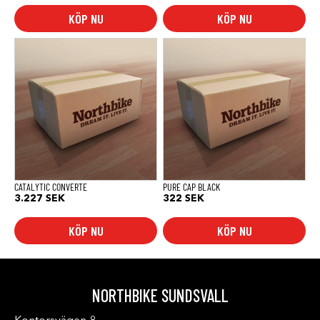
KÖP NU
KÖP NU
CATALYTIC CONVERTE
PURE CAP BLACK
3.227
SEK
322
SEK
KÖP NU
KÖP NU
NORTHBIKE SUNDSVALL