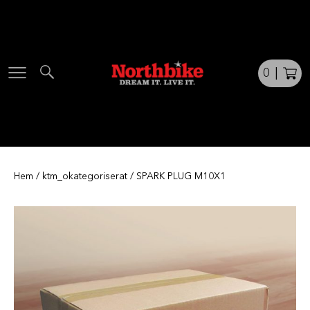
Skip
to
content
0
|
Hem
/
ktm_okategoriserat
/ SPARK PLUG M10X1