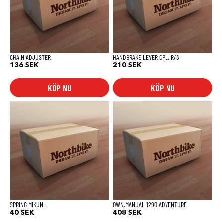
CHAIN ADJUSTER
HANDBRAKE LEVER CPL. R/S
136
SEK
210
SEK
KÖP NU
KÖP NU
SPRING MIKUNI
OWN.MANUAL 1290 ADVENTURE
40
SEK
408
SEK