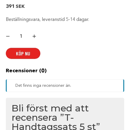
391
SEK
Beställningsvara, leveranstid 5-14 dagar.
T-
Handtagssats
5
st
mängd
KÖP NU
Recensioner (0)
Det finns inga recensioner än.
Bli först med att
recensera ”T-
Handtagssats 5 st”