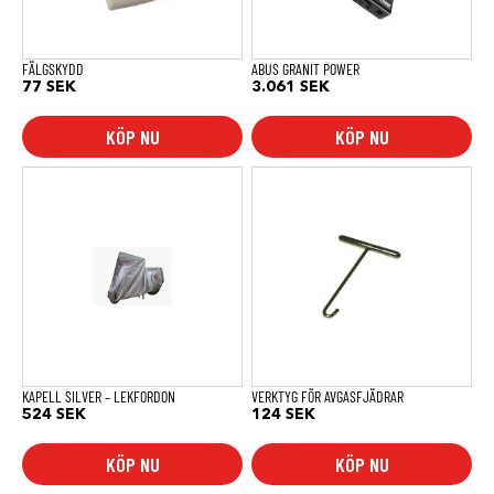
FÄLGSKYDD
ABUS GRANIT POWER
77
SEK
3.061
SEK
KÖP NU
KÖP NU
KAPELL SILVER – LEKFORDON
VERKTYG FÖR AVGASFJÄDRAR
524
SEK
124
SEK
KÖP NU
KÖP NU