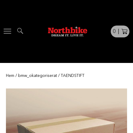
Skip
to
content
0
|
Hem
/
bmw_okategoriserat
/ TAENDSTIFT