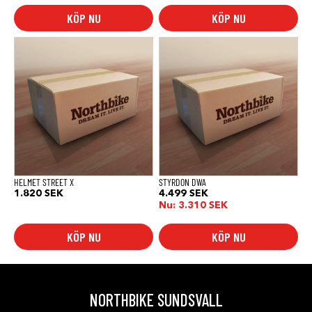
KÖP NU
KÖP NU
HELMET STREET X
STYRDON DWA
1.820
SEK
4.499
SEK
Nu:
3.310
SEK
KÖP NU
KÖP NU
NORTHBIKE SUNDSVALL