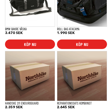
BMW BAKRE VÄSKA
ROLL BAG ATACAMA
3.470
SEK
1.990
SEK
KÖP NU
KÖP NU
HANDSKE 2I1 ENDUROGUARD
REPARATIONSSATS KOMBIINST
2.359
SEK
2.645
SEK