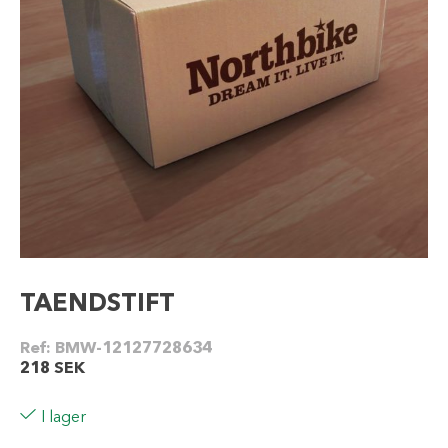
TAENDSTIFT
Ref:
BMW-12127728634
218
SEK
I lager