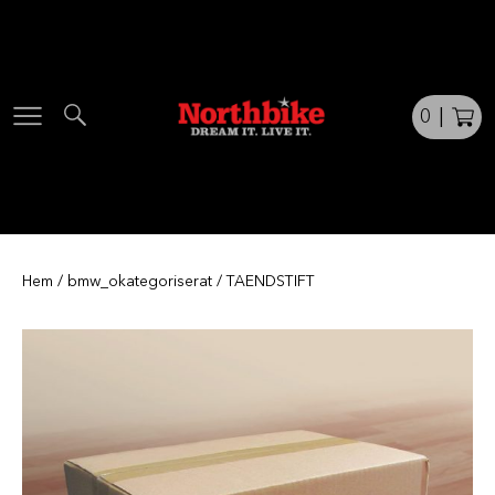
Skip
to
content
0
|
Hem
/
bmw_okategoriserat
/ TAENDSTIFT