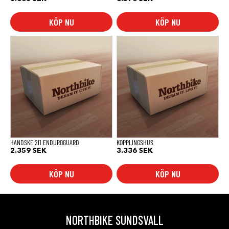
KÖP NU
KÖP NU
HANDSKE 2I1 ENDUROGUARD
KOPPLINGSHUS
2.359
SEK
3.336
SEK
KÖP NU
KÖP NU
NORTHBIKE SUNDSVALL