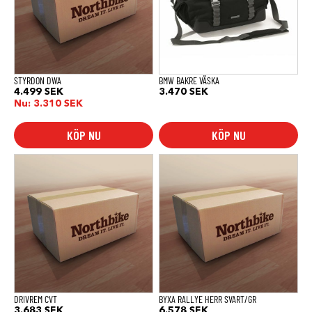
STYRDON DWA
BMW BAKRE VÄSKA
4.499
SEK
3.470
SEK
Nu:
3.310
SEK
KÖP NU
KÖP NU
DRIVREM CVT
BYXA RALLYE HERR SVART/GR
3.683
SEK
6.578
SEK