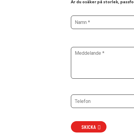
Är du osäker på storlek, passfor
SKICKA