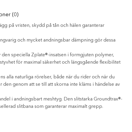
oner (0)
gg på vristen, skydd på tån och hälen garanterar
långvarig och mycket andningsbar dämpning gör dessa
 den speciella Zplate®-insatsen i formgjuten polymer,
yvhet för maximal säkerhet och längsgående flexibilitet
ens alla naturliga rörelser, både när du rider och när du
 den genom att se till att skorna inte kläms i händelse av
andel i andningsbart meshtyg. Den slitstarka Groundtrax®-
sellerad slitbana som garanterar maximalt grepp.