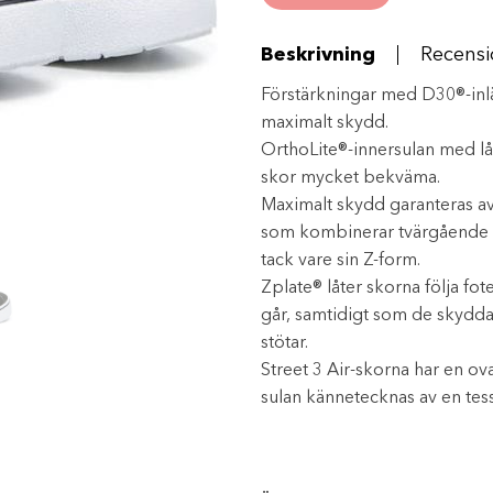
Green/White
mängd
Beskrivning
Recensi
Förstärkningar med D30®-inlä
maximalt skydd.
OrthoLite®-innersulan med 
skor mycket bekväma.
Maximalt skydd garanteras av
som kombinerar tvärgående st
tack vare sin Z-form.
Zplate® låter skorna följa fot
går, samtidigt som de skyddar
stötar.
Street 3 Air-skorna har en ov
sulan kännetecknas av en tes