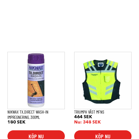
Den
här
produkten
har
flera
varianter.
De
olika
alternativen
kan
väljas
på
NIKWAX TX.DIRECT WASH-IN
TRIUMPH VÄST MFNS
produktsidan
IMPREGNERING, 300ML
464
SEK
180
SEK
Nu:
348
SEK
KÖP NU
KÖP NU