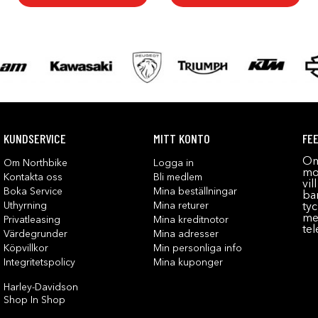
KUNDSERVICE
MITT KONTO
FE
Om
Om Northbike
Logga in
mot
Kontakta oss
Bli medlem
vil
Boka Service
Mina beställningar
bar
Uthyrning
Mina returer
tyc
me
Privatleasing
Mina kreditnotor
tel
Värdegrunder
Mina adresser
Köpvillkor
Min personliga info
Integritetspolicy
Mina kuponger
Harley-Davidson
Shop In Shop