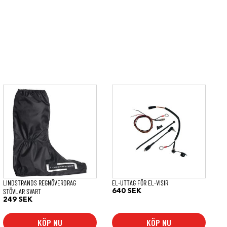
Den
här
produkten
har
flera
varianter.
De
olika
alternativen
kan
väljas
på
LINDSTRANDS REGNÖVERDRAG
EL-UTTAG FÖR EL-VISIR
produktsidan
STÖVLAR SVART
640
SEK
249
SEK
KÖP NU
KÖP NU