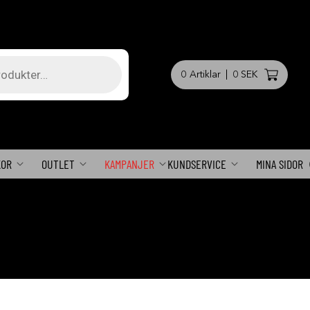
0
Artiklar
|
0 SEK
KOR
OUTLET
KAMPANJER
KUNDSERVICE
MINA SIDOR