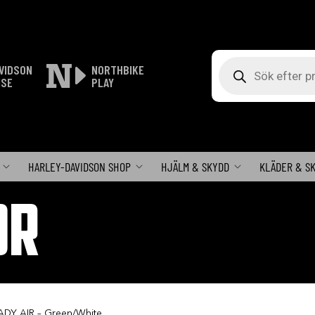
Produktsökning
VIDSON
NORTHBIKE
ISE
PLAY
HARLEY-DAVIDSON SHOP
HJÄLM & SKYDD
KLÄDER & S
OR
ADY AIR – Green/White