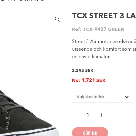
TCX STREET 3 LA
Ref:
TCX-9427 GREEN
Street 3 Air motorcykelskor 
utseende och komfort som sne
mildaste klimaten.
2.295
SEK
Nu:
1.721
SEK
TCX
STREET
3
LADY
AIR
KÖP NU
-