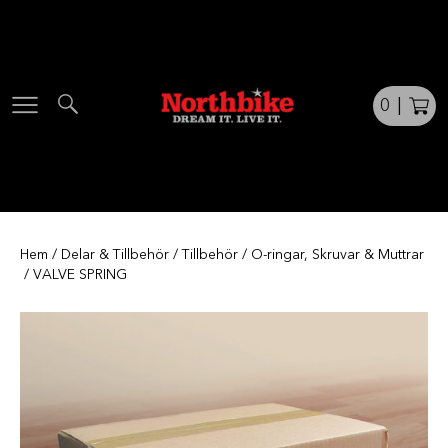
Skip
to
content
0
|
Hem
/
Delar & Tillbehör
/
Tillbehör
/
O-ringar, Skruvar & Muttrar
/ VALVE SPRING