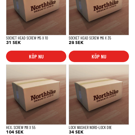
SOCKET HEAD SCREW M5 X 10
SOCKET HEAD SCREW M6 X 35
31
SEK
28
SEK
KÖP NU
KÖP NU
HEX. SCREW M8 X 55
LOCK WASHER NORD-LOCK D8(
104
SEK
34
SEK