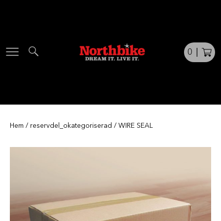
Skip
to
content
0
|
Hem
/
reservdel_okategoriserad
/ WIRE SEAL