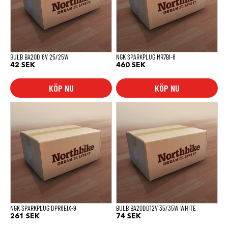
BULB BA20D 6V 25/25W
NGK SPARKPLUG MR7BI-8
42
SEK
460
SEK
KÖP NU
KÖP NU
NGK SPARKPLUG DPR8EIX-9
BULB BA20DD12V 35/35W WHITE
261
SEK
74
SEK