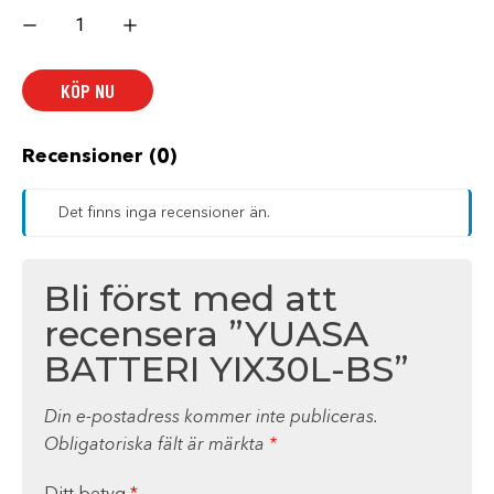
YUASA
BATTERI
YIX30L-
BS
mängd
KÖP NU
Recensioner (0)
Det finns inga recensioner än.
Bli först med att
recensera ”YUASA
BATTERI YIX30L-BS”
Din e-postadress kommer inte publiceras.
Obligatoriska fält är märkta
*