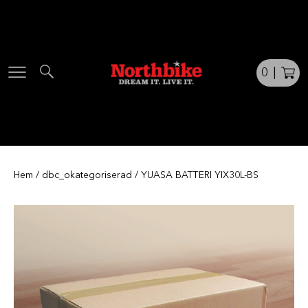
Skip
to
content
0
|
Hem
/
dbc_okategoriserad
/ YUASA BATTERI YIX30L-BS