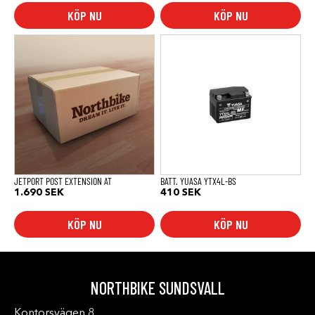
KÖP NU
KÖP NU
JETPORT POST EXTENSION AT
BATT. YUASA YTX4L-BS
1.690
SEK
410
SEK
KÖP NU
KÖP NU
NORTHBIKE SUNDSVALL
Kontorsvägen 8