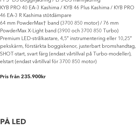
PPS³ DS boggifjädring / LFS-DS framfjädring
KYB PRO 40 EA-3 Kashima / KYB 46 Plus Kashima / KYB PRO
46 EA-3 R Kashima stötdämpare
64 mm PowderMax† band (3700 850 motor) / 76 mm
PowderMax X-Light band (3900 och 3700 850 Turbo)
Premium LED-strålkastare, 4,5″ instrumentering eller 10,25″
pekskärm, förstärkta boggiskenor, justerbart bromshandtag,
SHOT-start, svart färg (endast vårtillval på Turbo-modeller),
elstart (endast vårtillval för 3700 850 motor)
Pris från 235.900kr
PÅ LED