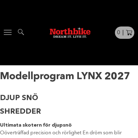
Skip
to
content
0
|
Modellprogram LYNX 2027
DJUP SNÖ
SHREDDER
Ultimata skotern för djupsnö
Oöverträffad precision och rörlighet En dröm som blir