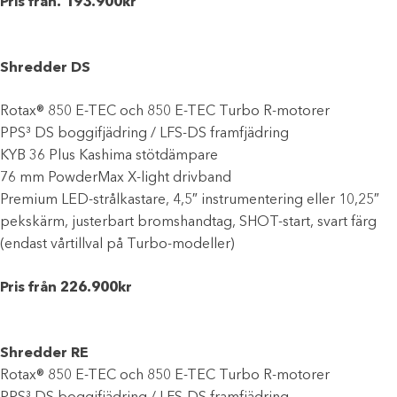
Pris från. 193.900kr
Shredder DS
Rotax® 850 E-TEC och 850 E-TEC Turbo R-motorer
PPS³ DS boggifjädring / LFS-DS framfjädring
KYB 36 Plus Kashima stötdämpare
76 mm PowderMax X-light drivband
Premium LED-strålkastare, 4,5″ instrumentering eller 10,25″
pekskärm, justerbart bromshandtag, SHOT-start, svart färg
(endast vårtillval på Turbo-modeller)
Pris från 226.900kr
Shredder RE
Rotax® 850 E-TEC och 850 E-TEC Turbo R-motorer