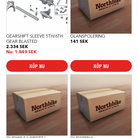
GEARSHIFT SLEEVE 5TH/6TH
GLANSPOLERING
GEAR BLASTED
141
SEK
2.334
SEK
Nu:
1.849
SEK
KÖP NU
KÖP NU