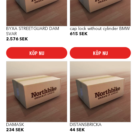
BYXA STREETGUARD DAM
cap lock without cylinder BMW
SVAR
615
SEK
2.576
SEK
KÖP NU
KÖP NU
DAMASK
DISTANSBRICKA
234
SEK
44
SEK