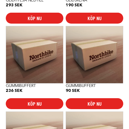
GLIDHYLSA NEDTILL
GLIDSKENA
293
SEK
190
SEK
KÖP NU
KÖP NU
GUMMIBUFFERT
GUMMIBUFFERT
236
SEK
90
SEK
KÖP NU
KÖP NU