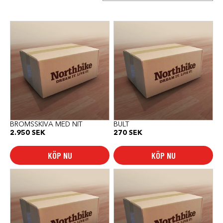
BROMSSKIVA MED NIT
BULT
2.950
SEK
270
SEK
KÖP NU
KÖP NU