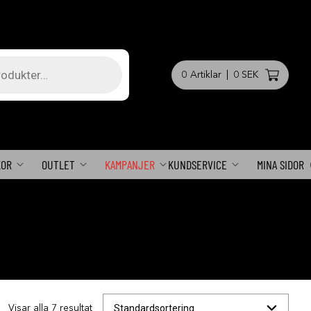
0
Artiklar
|
0 SEK
KOR
OUTLET
KAMPANJER
KUNDSERVICE
MINA SIDOR
Visar alla 7 resultat