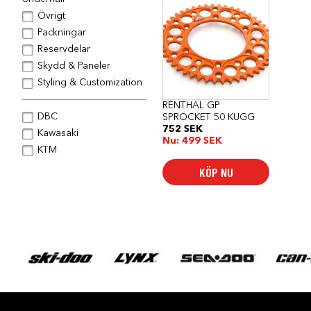
Övrigt
Packningar
Reservdelar
Skydd & Paneler
Styling & Customization
RENTHAL GP
DBC
SPROCKET 50 KUGG
752
SEK
Kawasaki
Nu:
499
SEK
KTM
KÖP NU