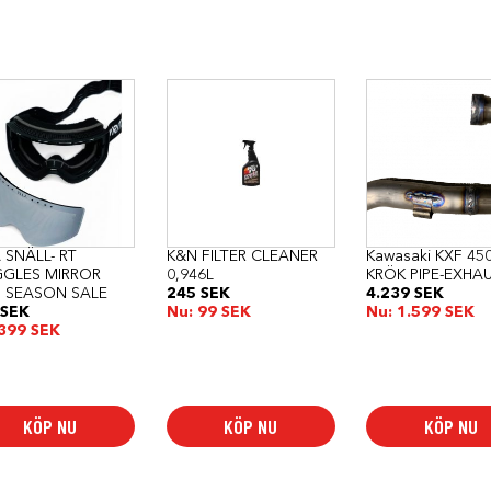
 SNÄLL- RT
K&N FILTER CLEANER
Kawasaki KXF 45
GLES MIRROR
0,946L
KRÖK PIPE-EXHA
H SEASON SALE
245
SEK
4.239
SEK
SEK
Nu:
99
SEK
Nu:
1.599
SEK
399
SEK
KÖP NU
KÖP NU
KÖP NU