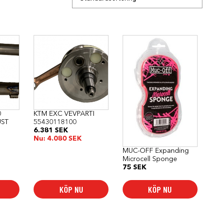
0
KTM EXC VEVPARTI
UST
55430118100
6.381
SEK
Nu:
4.080
SEK
MUC-OFF Expanding
Microcell Sponge
75
SEK
KÖP NU
KÖP NU