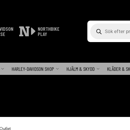
Produktsökning
VIDSON
NORTHBIKE
ISE
PLAY
HARLEY-DAVIDSON SHOP
HJÄLM & SKYDD
KLÄDER & S
Outlet