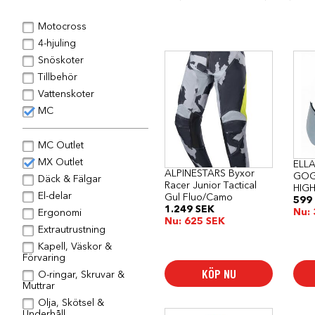
Motocross
4-hjuling
Den
Snöskoter
här
Tillbehör
produkten
har
Vattenskoter
flera
MC
varianter.
De
olika
alternativen
MC Outlet
kan
MX Outlet
ELLA
väljas
ALPINESTARS Byxor
GOG
på
Däck & Fälgar
Racer Junior Tactical
HIG
produktsidan
El-delar
Gul Fluo/Camo
599
1.249
SEK
Nu:
Ergonomi
Nu:
625
SEK
Extrautrustning
Kapell, Väskor &
Förvaring
KÖP NU
O-ringar, Skruvar &
Muttrar
Olja, Skötsel &
Underhåll