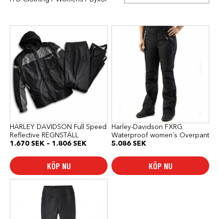
Den
Den
här
här
produkten
produkten
har
har
flera
flera
varianter.
varianter.
De
De
olika
olika
alternativen
alternativen
kan
kan
väljas
väljas
på
på
produktsidan
produktsidan
HARLEY DAVIDSON Full Speed
Harley-Davidson FXRG
Reflective REGNSTÄLL
Waterproof women´s Overpant
Prisintervall:
1.670
SEK
–
1.806
SEK
5.086
SEK
1.670 SEK
till
KÖP NU
KÖP NU
1.806 SEK
Den
här
produkten
har
flera