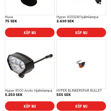
Huva
Hyper 4000LM hjälmlampa
75
SEK
2.630
SEK
KÖP NU
KÖP NU
Hyper 8500 Arctic Hjälmlampa
HYPER BLINKERSPAR BULLET
5.250
SEK
555
SEK
KÖP NU
KÖP NU