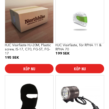
HJC Visirfäste HJ-20M, Plastic
HJC Visirfäste, för RPHA 11 &
screw, IS-17, C70, FG-ST, FG-
RPHA 70
17
199
SEK
195
SEK
KÖP NU
KÖP NU