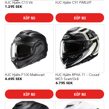
produktsidan
HJC Hjälm C10 Vit
HJC Hjälm C91 PÄRLVIT
1.295
SEK
KÖP NU
KÖP NU
Den
Den
här
här
produkten
produkten
har
har
flera
flera
varianter.
varianter.
De
De
olika
olika
alternativen
alternativen
kan
kan
väljas
väljas
på
på
produktsidan
produktsidan
HJC Hjälm F100 Mattsvart
HJC Hjälm RPHA 71 – Cozad
4.695
SEK
MC5 Svart/Grå
6.795
SEK
KÖP NU
KÖP NU
Den
Den
här
här