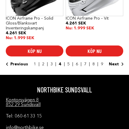
kan
kan
väljas
väljas
på
på
produktsidan
produktsidan
ICON Airframe Pro – Solid
ICON Airframe Pro – Vit
Gloss/Blanksvart
4.261
SEK
Inventeringskampanj
Nu:
1.999
SEK
4.261
SEK
Nu:
1.999
SEK
KÖP NU
KÖP NU
Previous
1
2
3
4
5
6
7
8
9
Next
NORTHBIKE SUNDSVALL
Kontorsvägen 8
852 29 Sundsvall
Tel: 060-61 33 15
info@northbike.se