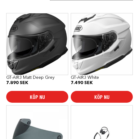
Den
Den
här
här
produkten
produkten
har
har
flera
flera
varianter.
varianter.
De
De
olika
olika
alternativen
alternativen
kan
kan
väljas
väljas
på
på
produktsidan
produktsidan
GT-AIR3 Matt Deep Grey
GT-AIR3 White
7.890
SEK
7.490
SEK
KÖP NU
KÖP NU