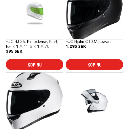
flera
varianter.
De
olika
alternativen
kan
väljas
på
produktsidan
HJC HJ-26, Pinlockvisir, Klart,
HJC Hjälm C10 Mattsvart
för RPHA 11 & RPHA 70
1.295
SEK
395
SEK
KÖP NU
KÖP NU
Den
här
produkten
har
flera
varianter.
De
olika
alternativen
kan
väljas
på