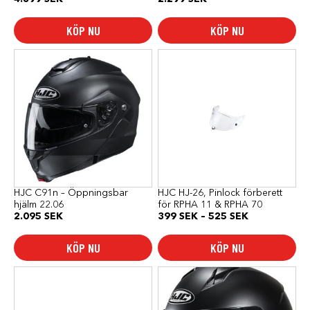
KÖP NU
KÖP NU
Den
Den
här
här
produkten
produkten
har
har
flera
flera
varianter.
varianter.
De
De
olika
olika
alternativen
alternativen
kan
kan
väljas
väljas
på
på
produktsidan
produktsidan
HJC C91n – Öppningsbar
HJC HJ-26, Pinlock förberett
hjälm 22.06
för RPHA 11 & RPHA 70
Prisintervall:
2.095
SEK
399
SEK
–
525
SEK
399 SEK
till
KÖP NU
KÖP NU
525 SEK
Den
här
produkten
har