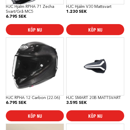
produktsidan
produktsidan
HJC Hjälm RPHA 71 Zecha
HJC Hjälm V30 Mattsvart
Svart/Grå MC5
1.230
SEK
6.795
SEK
KÖP NU
KÖP NU
Den
här
produkten
har
flera
varianter.
De
olika
alternativen
kan
väljas
på
produktsidan
HJC RPHA 12 Carbon (22.06)
HJC SMART 20B MATTSVART
6.795
SEK
3.595
SEK
KÖP NU
KÖP NU