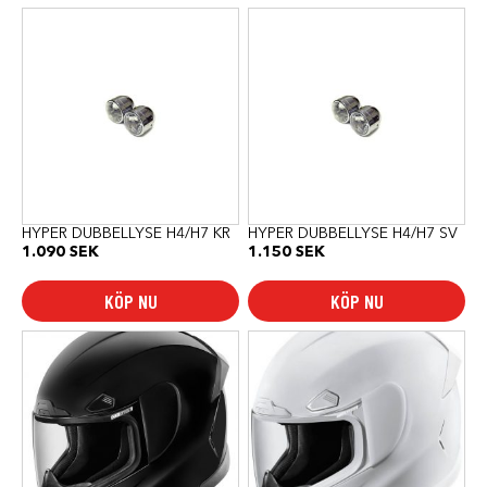
HYPER DUBBELLYSE H4/H7 KR
HYPER DUBBELLYSE H4/H7 SV
1.090
SEK
1.150
SEK
KÖP NU
KÖP NU
Den
Den
här
här
produkten
produkten
har
har
flera
flera
varianter.
varianter.
De
De
olika
olika
alternativen
alternativen