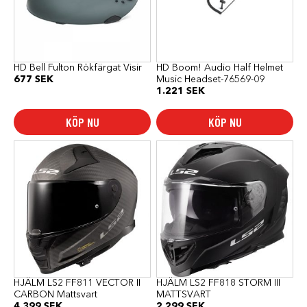
HD Bell Fulton Rökfärgat Visir
HD Boom! Audio Half Helmet
677
SEK
Music Headset-76569-09
1.221
SEK
KÖP NU
KÖP NU
Den
Den
här
här
produkten
produkten
har
har
flera
flera
varianter.
varianter.
De
De
olika
olika
alternativen
alternativen
kan
kan
väljas
väljas
på
på
produktsidan
produktsidan
HJÄLM LS2 FF811 VECTOR II
HJÄLM LS2 FF818 STORM III
CARBON Mattsvart
MATTSVART
4.399
SEK
2.299
SEK