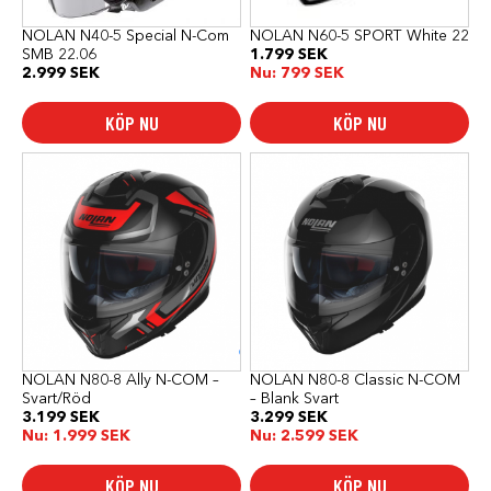
på
på
produktsidan
produktsidan
NOLAN N40-5 Special N-Com
NOLAN N60-5 SPORT White 22
SMB 22.06
1.799
SEK
2.999
SEK
Nu:
799
SEK
KÖP NU
KÖP NU
Den
Den
här
här
produkten
produkten
har
har
flera
flera
varianter.
varianter.
De
De
olika
olika
alternativen
alternativen
kan
kan
väljas
väljas
på
på
produktsidan
produktsidan
NOLAN N80-8 Ally N-COM –
NOLAN N80-8 Classic N-COM
Svart/Röd
– Blank Svart
3.199
SEK
3.299
SEK
Nu:
1.999
SEK
Nu:
2.599
SEK
KÖP NU
KÖP NU