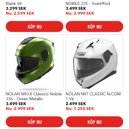
Blank Vit
NOBILE 335 – Svart/Röd
3.299
SEK
3.499
SEK
Nu:
2.599
SEK
Nu:
2.999
SEK
KÖP NU
KÖP NU
Den
Den
här
här
produkten
produkten
har
har
flera
flera
varianter.
varianter.
De
De
olika
olika
alternativen
alternativen
kan
kan
väljas
väljas
på
på
produktsidan
produktsidan
NOLAN N80-8 Classico Nobile
NOLAN N87 CLASSIC N-COM
336 – Green Metallic
1 Vit
3.499
SEK
2.499
SEK
Nu:
2.999
SEK
Nu:
1.250
SEK
KÖP NU
KÖP NU