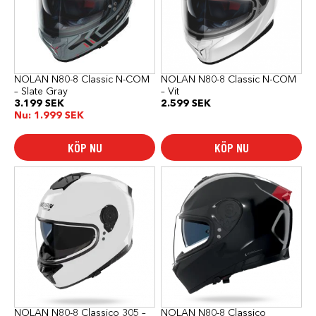
De
De
olika
olika
alternativen
alternativen
kan
kan
väljas
väljas
på
på
produktsidan
produktsidan
NOLAN N80-8 Classic N-COM
NOLAN N80-8 Classic N-COM
– Slate Gray
– Vit
3.199
SEK
2.599
SEK
Nu:
1.999
SEK
KÖP NU
KÖP NU
Den
Den
här
här
produkten
produkten
har
har
flera
flera
varianter.
varianter.
De
De
olika
olika
alternativen
alternativen
kan
kan
väljas
väljas
på
på
produktsidan
produktsidan
NOLAN N80-8 Classico 305 –
NOLAN N80-8 Classico