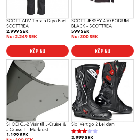
kan
kan
väljas
väljas
på
på
produktsidan
produktsidan
SCOTT ADV Terrain Dryo Pant
SCOTT JERSEY 450 PODIUM
SCOTTREA
BLACK – SCOTTREA
2.999
SEK
599
SEK
Nu:
2.249
SEK
Nu:
300
SEK
KÖP NU
KÖP NU
Den
här
produkten
har
flera
varianter.
De
olika
alternativen
kan
väljas
på
produktsidan
SHOEI CJ-2 Visir till J-Cruise &
Sidi Vertigo 2 Lei dam
J-Cruise II – Mörkrökt
1.199
SEK
2.999
SEK
Betygsatt