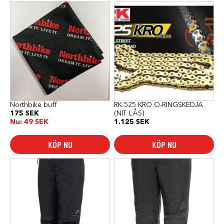
Northbike buff
RK 525 KRO O-RINGSKEDJA
175
SEK
(NIT LÅS)
Nu:
49
SEK
1.125
SEK
KÖP NU
KÖP NU
Den
Den
här
här
produkten
produkten
har
har
flera
flera
varianter.
varianter.
De
De
olika
olika