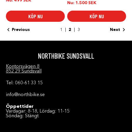
Nu:
499
SEK
Nu:
1.500
SEK
3.00
av 5
KÖP NU
KÖP NU
Previous
1
2
3
Next
NORTHBIKE SUNDSVALL
Kontorsvägen 8
852 29 Sundsvall
Tel: 060-61 33 15
info@northbike.se
Öppettider
Vardagar: 8-18, Lördag: 11-15
Söndag: Stängt