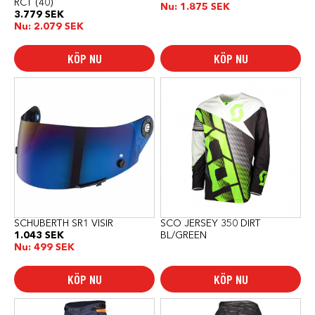
RCT (40)
Nu:
1.875
SEK
3.779
SEK
Nu:
2.079
SEK
KÖP NU
KÖP NU
SCHUBERTH SR1 VISIR
SCO JERSEY 350 DIRT
1.043
SEK
BL/GREEN
Nu:
499
SEK
KÖP NU
KÖP NU
Den
Den
här
här