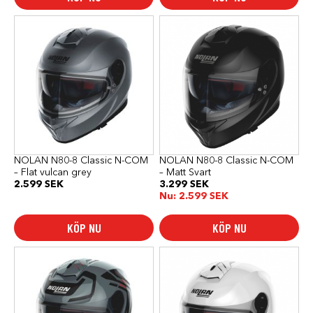
Den
Den
här
här
produkten
produkten
har
har
flera
flera
varianter.
varianter.
De
De
olika
olika
alternativen
alternativen
kan
kan
väljas
väljas
på
på
produktsidan
produktsidan
NOLAN N80-8 Classic N-COM
NOLAN N80-8 Classic N-COM
– Flat vulcan grey
– Matt Svart
2.599
SEK
3.299
SEK
Nu:
2.599
SEK
KÖP NU
KÖP NU
Den
Den
här
här
produkten
produkten
har
har
flera
flera
varianter.
varianter.