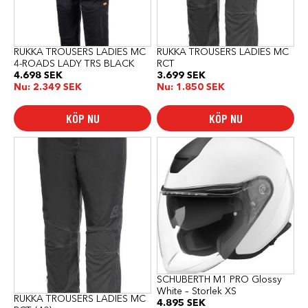
alternativen
alternativen
kan
kan
väljas
väljas
på
på
produktsidan
produktsidan
RUKKA TROUSERS LADIES MC
RUKKA TROUSERS LADIES MC
4-ROADS LADY TRS BLACK
RCT
4.698
SEK
3.699
SEK
Nu:
2.349
SEK
Nu:
1.850
SEK
KÖP NU
KÖP NU
SCHUBERTH M1 PRO Glossy
White – Storlek XS
RUKKA TROUSERS LADIES MC
4.895
SEK