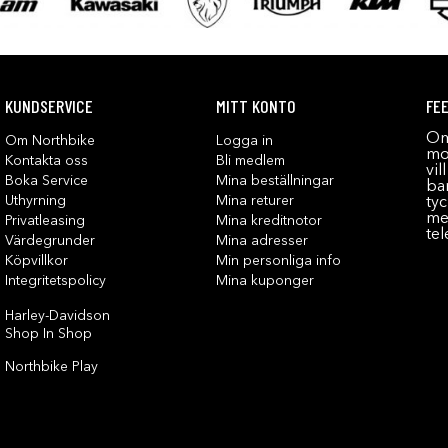
KUNDSERVICE
MITT KONTO
FE
Om
Om Northbike
Logga in
mot
Kontakta oss
Bli medlem
vil
Boka Service
Mina beställningar
bar
Uthyrning
Mina returer
tyc
me
Privatleasing
Mina kreditnotor
tel
Värdegrunder
Mina adresser
Köpvillkor
Min personliga info
Integritetspolicy
Mina kuponger
Harley-Davidson
Shop In Shop
Northbike Play