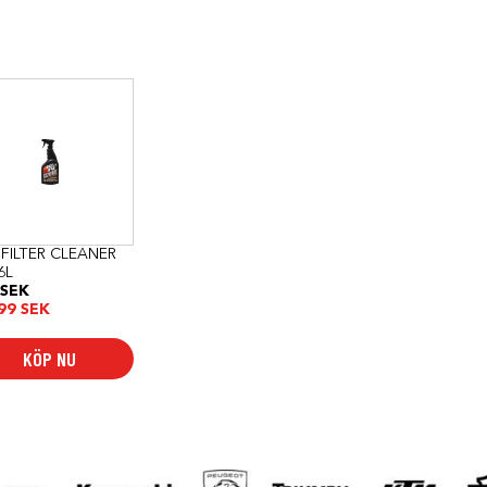
FILTER CLEANER
6L
SEK
99
SEK
KÖP NU