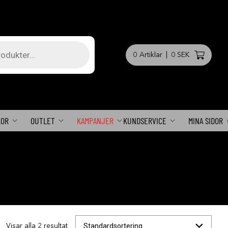
0
Artiklar
|
0 SEK
KOR
OUTLET
KAMPANJER
KUNDSERVICE
MINA SIDOR
Visar alla 2 resultat