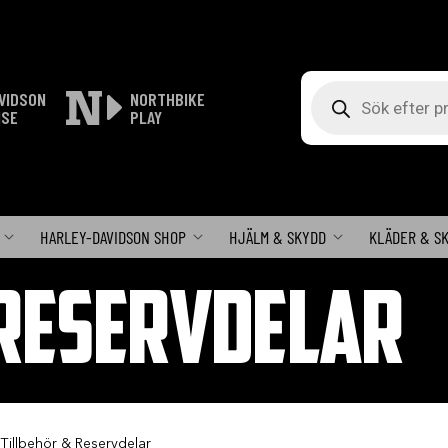
Produktsökning
VIDSON
NORTHBIKE
ISE
PLAY
HARLEY-DAVIDSON SHOP
HJÄLM & SKYDD
KLÄDER & S
 RESERVDELAR
 Tillbehör & Reservdelar