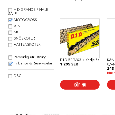
H-D GRANDE FINALE
SALE
MOTOCROSS
ATV
MC
SNÖSKOTER
VATTENSKOTER
Personlig utrustning
D.I.D 520VX3 + Kedjelås
K&N 
Tillbehör & Reservdelar
1.295
SEK
0,94
245
Nu:
DBC
KÖP NU