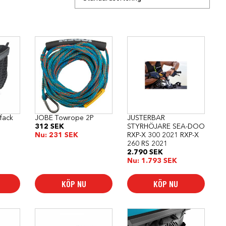
sfack
JOBE Towrope 2P
JUSTERBAR
312
SEK
STYRHÖJARE SEA-DOO
Nu:
231
SEK
RXP-X 300 2021 RXP-X
260 RS 2021
2.790
SEK
Nu:
1.793
SEK
KÖP NU
KÖP NU