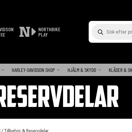
Produktsökning
VIDSON
NORTHBIKE
ISE
PLAY
HARLEY-DAVIDSON SHOP
HJÄLM & SKYDD
KLÄDER & S
 RESERVDELAR
R
/ Tillbehör & Reservdelar