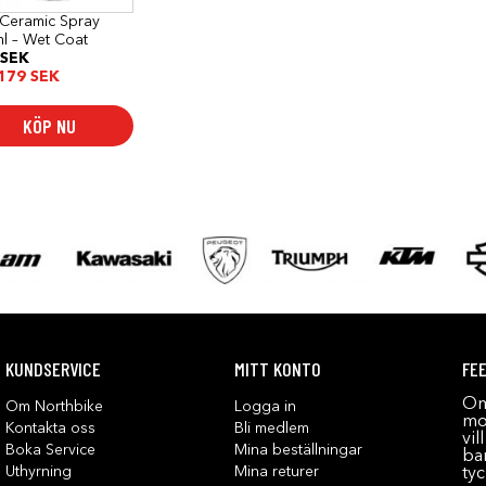
 Ceramic Spray
l – Wet Coat
SEK
179
SEK
KÖP NU
KUNDSERVICE
MITT KONTO
FE
Om
Om Northbike
Logga in
mot
Kontakta oss
Bli medlem
vil
Boka Service
Mina beställningar
bar
Uthyrning
Mina returer
tyc