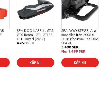
AR
SEA-DOO KAPELL, GTS,
SEA-DOO STEGE, Alla
E
GTS Rental, GTI, GTI SE,
modeller från 2006 till
GTI Limited (2017)
2018 (förutom Sea-Doo
4.690
SEK
SPARK)
3.490
SEK
Nu:
1.499
SEK
KÖP NU
KÖP NU