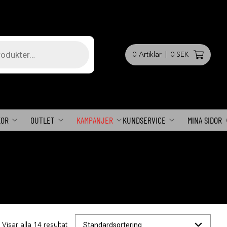
0
Artiklar
|
0 SEK
KOR
OUTLET
KAMPANJER
KUNDSERVICE
MINA SIDOR
Visar alla 14 resultat