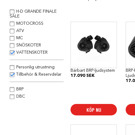
H-D GRANDE FINALE
SALE
MOTOCROSS
ATV
MC
SNÖSKOTER
VATTENSKOTER
Personlig utrustning
Bärbart BRP-ljudsystem
BRP-
Tillbehör & Reservdelar
17.090
SEK
Ljud
17.
BRP
DBC
KÖP NU