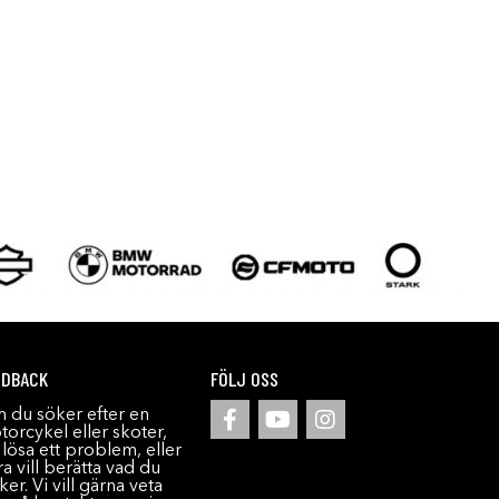
EDBACK
FÖLJ OSS
 du söker efter en
orcykel eller skoter,
l lösa ett problem, eller
a vill berätta vad du
ker. Vi vill gärna veta