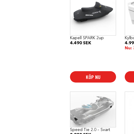
Kapell SPARK 2up
Kylb
4.490
SEK
4.9
Nu:
KÖP NU
Speed Tie 2.0 – Svart