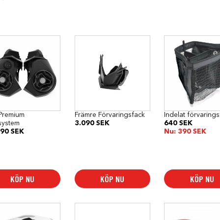
Premium
Främre Förvaringsfack
Indelat förvaring
system
3.090
SEK
640
SEK
090
SEK
Nu:
390
SEK
KÖP NU
KÖP NU
KÖP NU