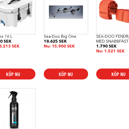
ox 16 L
Sea-Doo Big One
SEA-DOO FENDR
90
SEK
18.625
SEK
MED SNABBFÄST
3.213
SEK
Nu:
15.900
SEK
1.790
SEK
Nu:
1.521
SEK
KÖP NU
KÖP NU
KÖP NU