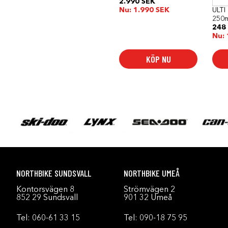
2.990
SEK
Nu:
1.990
SEK
ULTI
250m
248
Nu:
KÖP NU
NORTHBIKE SUNDSVALL
NORTHBIKE UMEÅ
Kontorsvägen 8
Strömvägen 2
852 29 Sundsvall
901 32 Umeå
Tel:
060-61 33 15
Tel:
090-18 75 95