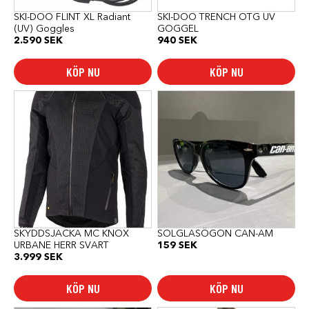
SKI-DOO FLINT XL Radiant
SKI-DOO TRENCH OTG UV
(UV) Goggles
GOGGEL
2.590
SEK
940
SEK
KÖP NU
KÖP NU
Den
här
produkten
har
flera
varianter.
De
olika
alternativen
kan
väljas
på
produktsidan
SKYDDSJACKA MC KNOX
SOLGLASÖGON CAN-AM
URBANE HERR SVART
159
SEK
3.999
SEK
KÖP NU
KÖP NU