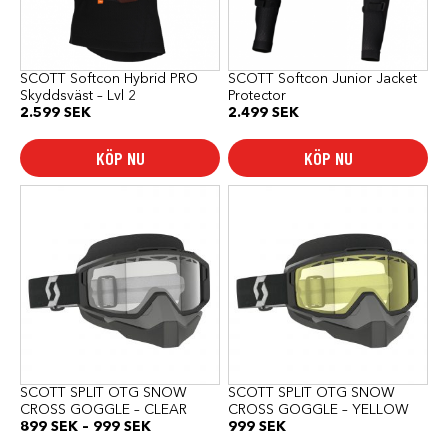
alternativen
alternativen
kan
kan
väljas
väljas
på
på
produktsidan
produktsidan
SCOTT Softcon Hybrid PRO
SCOTT Softcon Junior Jacket
Skyddsväst – Lvl 2
Protector
2.599
SEK
2.499
SEK
KÖP NU
KÖP NU
Den
här
produkten
har
flera
varianter.
De
olika
alternativen
kan
väljas
på
produktsidan
SCOTT SPLIT OTG SNOW
SCOTT SPLIT OTG SNOW
CROSS GOGGLE – CLEAR
CROSS GOGGLE – YELLOW
Prisintervall:
899
SEK
–
999
SEK
999
SEK
899 SEK