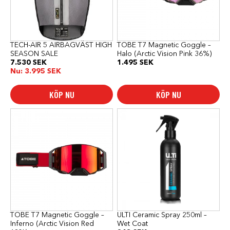
alternativen
kan
väljas
på
produktsidan
TECH-AIR 5 AIRBAGVÄST HIGH
TOBE T7 Magnetic Goggle –
SEASON SALE
Halo (Arctic Vision Pink 36%)
7.530
SEK
1.495
SEK
Nu:
3.995
SEK
KÖP NU
KÖP NU
TOBE T7 Magnetic Goggle –
ULTI Ceramic Spray 250ml –
Inferno (Arctic Vision Red
Wet Coat