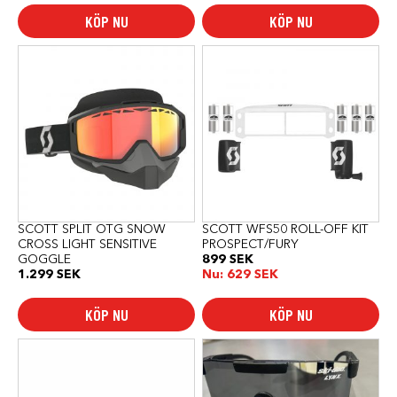
till
KÖP NU
KÖP NU
999 SEK
SCOTT SPLIT OTG SNOW
SCOTT WFS50 ROLL-OFF KIT
CROSS LIGHT SENSITIVE
PROSPECT/FURY
GOGGLE
899
SEK
1.299
SEK
Nu:
629
SEK
KÖP NU
KÖP NU