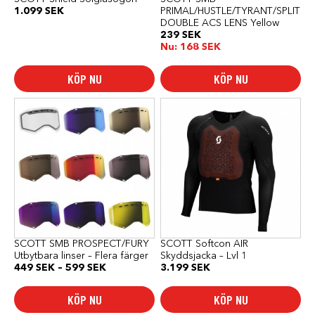
1.099
SEK
PRIMAL/HUSTLE/TYRANT/SPLIT
DOUBLE ACS LENS Yellow
239
SEK
Nu:
168
SEK
KÖP NU
KÖP NU
Den
Den
här
här
produkten
produkten
har
har
flera
flera
varianter.
varianter.
De
De
olika
olika
alternativen
alternativen
kan
kan
väljas
väljas
på
på
produktsidan
produktsidan
SCOTT SMB PROSPECT/FURY
SCOTT Softcon AIR
Utbytbara linser – Flera färger
Skyddsjacka – Lvl 1
Prisintervall:
449
SEK
–
599
SEK
3.199
SEK
449 SEK
till
KÖP NU
KÖP NU
599 SEK