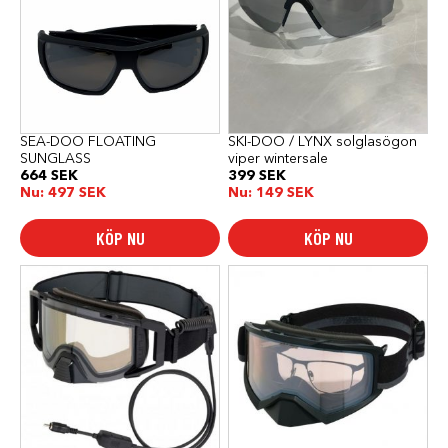
SEA-DOO FLOATING
SKI-DOO / LYNX solglasögon
SUNGLASS
viper wintersale
664
SEK
399
SEK
Nu:
497
SEK
Nu:
149
SEK
KÖP NU
KÖP NU