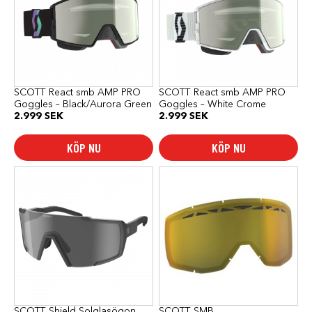
SCOTT React smb AMP PRO
SCOTT React smb AMP PRO
Goggles – Black/Aurora Green
Goggles – White Crome
2.999
SEK
2.999
SEK
KÖP NU
KÖP NU
Den
här
produkten
har
flera
varianter.
De
olika
alternativen
kan
väljas
på
produktsidan
SCOTT Shield Solglasögon
SCOTT SMB