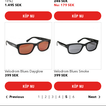
18%)
248
SEK
1.495
SEK
Nu:
179
SEK
KÖP NU
KÖP NU
Velodrom Blues Dayglow
Velodrom Blues Smoke
399
SEK
399
SEK
KÖP NU
KÖP NU
Previous
1
2
3
4
5
6
Next