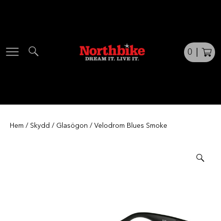
Skip
to
content
0
|
Hem
/
Skydd
/
Glasögon
/ Velodrom Blues Smoke