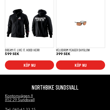
Den
här
produkten
har
flera
varianter.
De
olika
alternativen
kan
väljas
på
produktsidan
DREAM IT. LIVE IT. HOOD HERR
VELODROM YEAGER DAYGLOW
599
SEK
399
SEK
KÖP NU
KÖP NU
NORTHBIKE SUNDSVALL
Kontorsvägen 8
852 29 Sundsvall