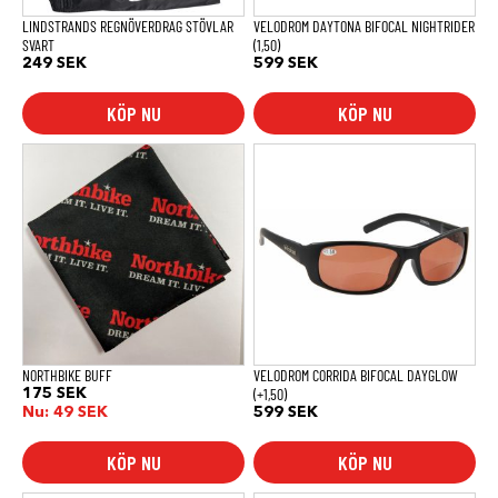
produktsidan
LINDSTRANDS REGNÖVERDRAG STÖVLAR
VELODROM DAYTONA BIFOCAL NIGHTRIDER
SVART
(1,50)
249
SEK
599
SEK
KÖP NU
KÖP NU
NORTHBIKE BUFF
VELODROM CORRIDA BIFOCAL DAYGLOW
(+1,50)
175
SEK
Nu:
49
SEK
599
SEK
KÖP NU
KÖP NU