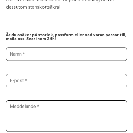
Dessa är även utvecklade för just mc åkning och är
dessutom stenskottsäkra!
Är du osäker på storlek, passform eller vad varan passar till,
maila oss. Svar inom 24h!