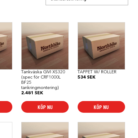
Tankväska GIVI XS320
TAPPET W/ ROLLER
(spec för CRF1000L
534
SEK
BF25
tankringmontering)
2.481
SEK
KÖP NU
KÖP NU