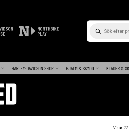
Produktsökning
VIDSON
NORTHBIKE
ISE
PLAY
HARLEY-DAVIDSON SHOP
HJÄLM & SKYDD
KLÄDER & S
ED
Visar 27