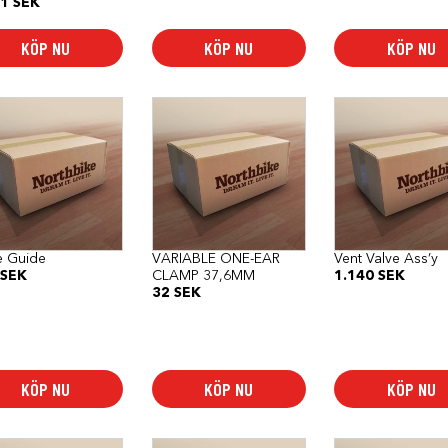
31
SEK
duktsidan
KÖP NU
KÖP NU
KÖP NU
e Guide
VARIABLE ONE-EAR
Vent Valve Ass’y
SEK
CLAMP 37,6MM
1.140
SEK
32
SEK
KÖP NU
KÖP NU
KÖP NU