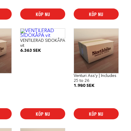
KÖP NU
KÖP NU
VENTILERAD SIDOKÅPA
vit
6.363
SEK
Venturi Ass’y | Includes
25 to 26
1.980
SEK
KÖP NU
KÖP NU