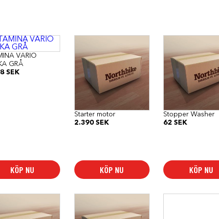
dukten
MINA VARIO
KA GRÅ
88
SEK
anter.
a
rnativen
Starter motor
Stopper Washer
as
2.390
SEK
62
SEK
duktsidan
KÖP NU
KÖP NU
KÖP NU