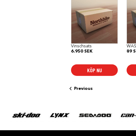
Vinschsats
WAS
6.950
SEK
89
S
KÖP NU
Previous