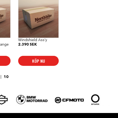
Windshield Ass’y
range
2.390
SEK
KÖP NU
10