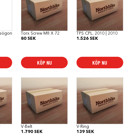
asögon
Torx Screw M8 X 72
TPS CPL. 2010 | 2010
80
SEK
1.526
SEK
KÖP NU
KÖP NU
r
V-Belt
V-Ring
1.790
SEK
139
SEK