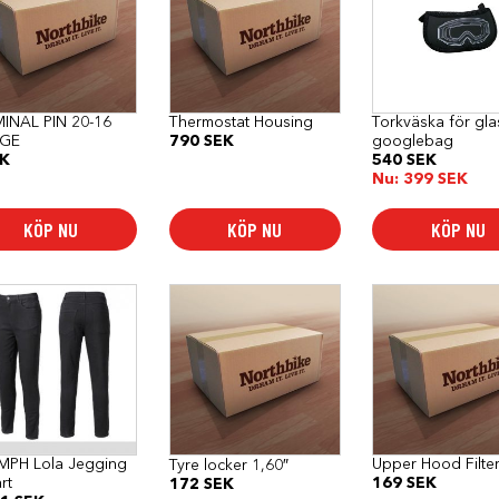
INAL PIN 20-16
Thermostat Housing
Torkväska för gl
GE
790
SEK
googlebag
K
540
SEK
Nu:
399
SEK
KÖP NU
KÖP NU
KÖP NU
dukten
anter.
a
rnativen
MPH Lola Jegging
Upper Hood Filte
Tyre locker 1,60″
as
rt
169
SEK
172
SEK