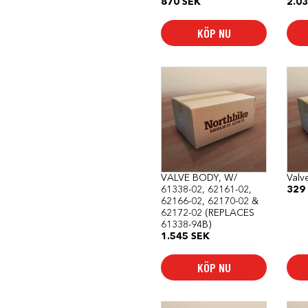
870
SEK
2.0
pro
KÖP NU
VALVE BODY, W/
Valv
61338-02, 62161-02,
329
62166-02, 62170-02 &
62172-02 (REPLACES
61338-94B)
1.545
SEK
KÖP NU