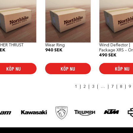
HER THRUST
Wear Ring
Wind Deflector |
EK
940
SEK
Package XRS – O
490
SEK
KÖP NU
KÖP NU
KÖP NU
1
2
3
…
7
8
9