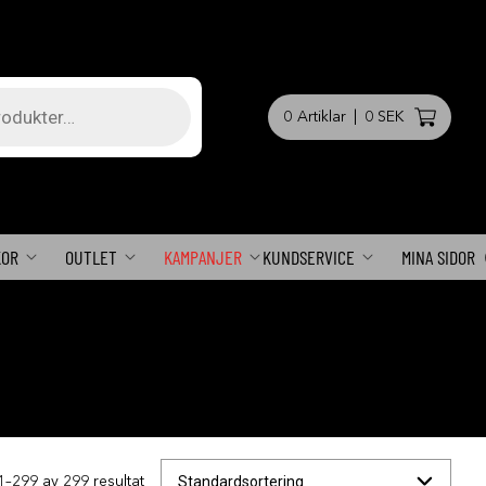
0
Artiklar
|
0 SEK
KOR
OUTLET
KAMPANJER
KUNDSERVICE
MINA SIDOR
1–299 av 299 resultat