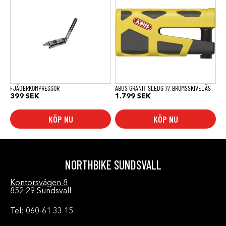
FJÄDERKOMPRESSOR
ABUS GRANIT SLEDG 77, BROMSSKIVELÅS
399
SEK
1.799
SEK
KÖP NU
KÖP NU
NORTHBIKE SUNDSVALL
Kontorsvägen 8
852 29 Sundsvall
Tel: 060-61 33 15