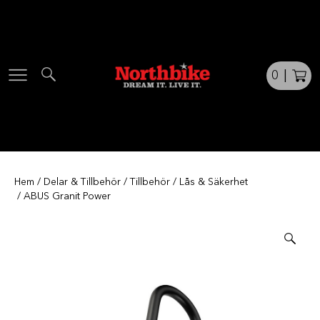
Skip
to
content
0
|
Hem
/
Delar & Tillbehör
/
Tillbehör
/
Lås & Säkerhet
/ ABUS Granit Power