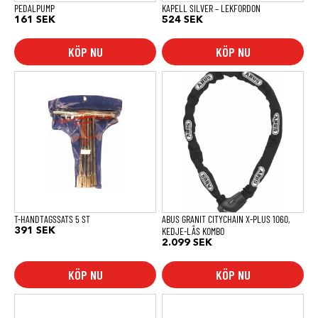
PEDALPUMP
KAPELL SILVER – LEKFORDON
161
SEK
524
SEK
KÖP NU
KÖP NU
T-HANDTAGSSATS 5 ST
ABUS GRANIT CITYCHAIN X-PLUS 1060,
KEDJE-LÅS KOMBO
391
SEK
2.099
SEK
KÖP NU
KÖP NU