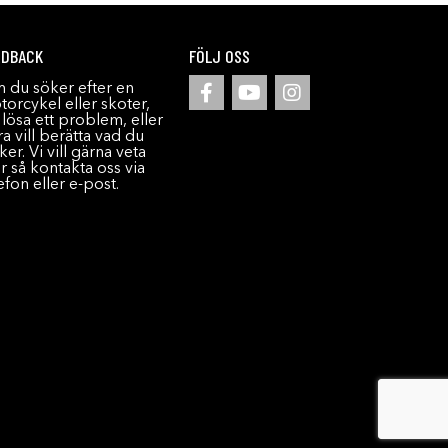
EDBACK
FÖLJ OSS
 du söker efter en
orcykel eller skoter,
l lösa ett problem, eller
a vill berätta vad du
ker. Vi vill gärna veta
r så kontakta oss via
efon eller e-post.