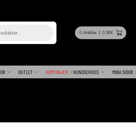
0
Artiklar
|
0 SEK
KOR
OUTLET
KAMPANJER
KUNDSERVICE
MINA SIDOR