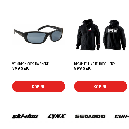
Den
här
produkten
har
flera
varianter.
De
olika
alternativen
kan
väljas
på
VELODROM CORRIDA SMOKE
DREAM IT. LIVE IT. HOOD HERR
produktsidan
399
SEK
599
SEK
KÖP NU
KÖP NU