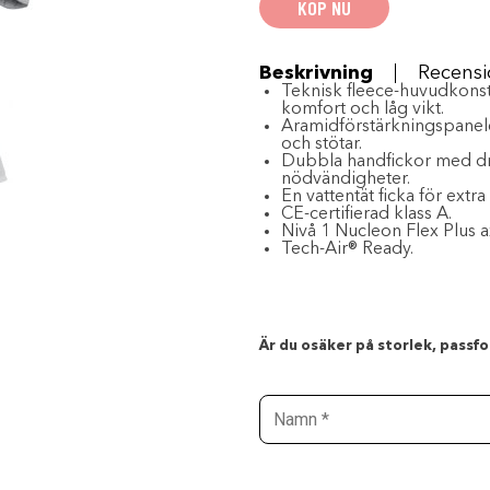
KÖP NU
Grå/Rosa
mängd
Beskrivning
Recensi
Teknisk fleece-huvudkonst
komfort och låg vikt.
Aramidförstärkningspanele
och stötar.
Dubbla handfickor med dra
nödvändigheter.
En vattentät ficka för extr
CE-certifierad klass A.
Nivå 1 Nucleon Flex Plus 
Tech-Air® Ready.
Är du osäker på storlek, passfor