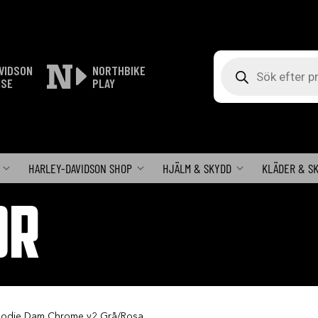
Produktsökning
VIDSON
NORTHBIKE
ISE
PLAY
HARLEY-DAVIDSON SHOP
HJÄLM & SKYDD
KLÄDER & S
OR
Hoodie Dam Chrome v2 Grå/Rosa