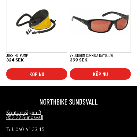
JOBE FOTPUMP
VELODROM CORRIDA DAYGLOW
324
SEK
399
SEK
KÖP NU
KÖP NU
NORTHBIKE SUNDSVALL
Kontorsvägen 8
852 29 Sundsvall
Tel: 060-61 33 15