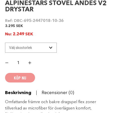
ALPINESTARS STÖVEL ANDES V2
DRYSTAR
Ref:
DBC-695-2447018-10-36
3.295
SEK
Nu:
2.249
SEK
ALPINESTARS
STÖVEL
ANDES
V2
DRYSTAR
KÖP NU
mängd
Beskrivning
Recensioner (0)
Omfattande främre och bakre dragspel flex zoner
tillverkad av microfiber för överlägsen komfort,