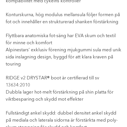
kompabilitet med cykelns kontroller
Konturskurna, hög modulus mellansula följer formen på
fot och innehåller en strukturerad shanken förstärkning
Flyttbara anatomiska fot-säng har EVA skum och textil
för minne och komfort
Alpinestars’ exklusiv förening mjukgummi sula med unik
sida inslagning design, byggd för att klara kraven på
touring
RIDGE v2 DRYSTAR® boot är certifierad till sv
13634:2010
Dubbla lager hot-melt förstärkning på shin platta för
viktbesparing och skydd mot effekter
Fullständigt ankel skydd: dubbel densitet ankel skydd
på mediala och laterala sidorna är förstärkta med poly-