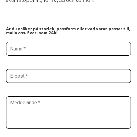
skum stoppning för skydd och komfort
Är du osäker på storlek, passform eller vad varan passar till,
maila oss. Svar inom 24h!