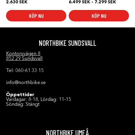
Prisinterv
2.630
SEK
6.499
SEK
–
7.299
SEK
6.499 SE
till
KÖP NU
KÖP NU
7.299 SE
NORTHBIKE SUNDSVALL
Kontorsvägen 8
852 29 Sundsvall
Tel: 060-61 33 15
info@northbike.se
Öppettider
Vardagar: 8-18, Lördag: 11-15
Söndag: Stängt
NORTHBIKE UMEÅ