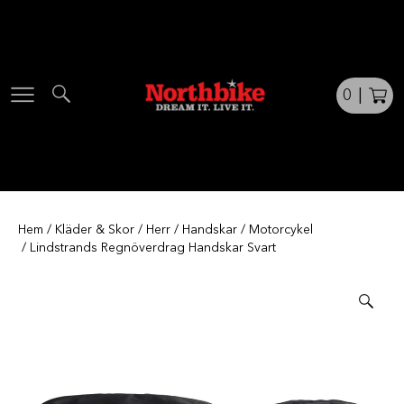
Skip
to
content
0
|
Hem
/
Kläder & Skor
/
Herr
/
Handskar
/
Motorcykel
/ Lindstrands Regnöverdrag Handskar Svart