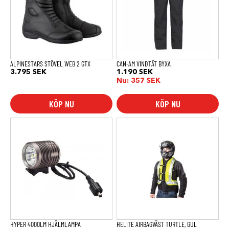
varianter.
varianter.
De
De
olika
olika
alternativen
alternativen
kan
kan
väljas
väljas
på
på
produktsidan
produktsidan
ALPINESTARS STÖVEL WEB 2 GTX
CAN-AM VINDTÄT BYXA
3.795
SEK
1.190
SEK
Nu:
357
SEK
KÖP NU
KÖP NU
Den
här
produkten
har
flera
varianter.
De
olika
alternativen
kan
väljas
på
produktsidan
HYPER 4000LM HJÄLMLAMPA
HELITE AIRBAGVÄST TURTLE, GUL