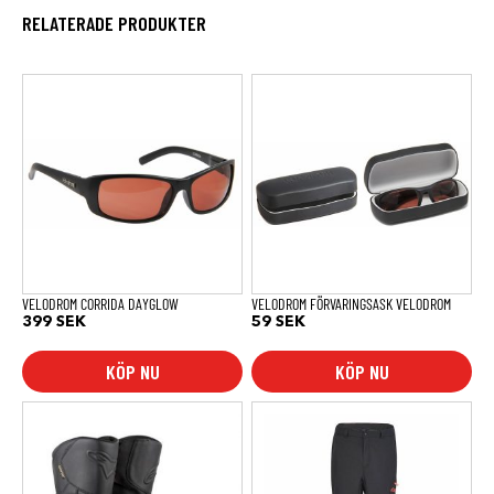
RELATERADE PRODUKTER
VELODROM CORRIDA DAYGLOW
VELODROM FÖRVARINGSASK VELODROM
399
SEK
59
SEK
KÖP NU
KÖP NU
Den
Den
här
här
produkten
produkten
har
har
flera
flera