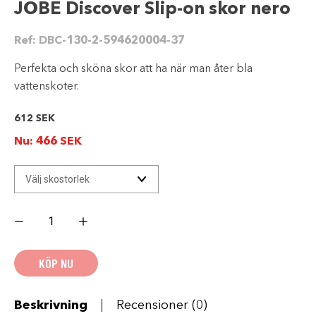
JOBE Discover Slip-on skor nero
Ref:
DBC-130-2-594620004-37
Perfekta och sköna skor att ha när man åter bla
vattenskoter.
612
SEK
Nu:
466
SEK
JOBE
Discover
Slip-
on
skor
KÖP NU
nero
mängd
Beskrivning
Recensioner (0)