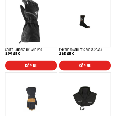
här
produkten
har
flera
varianter.
De
olika
alternativen
kan
väljas
på
produktsidan
SCOTT HANDSKE HYLAND PRO
FXR TURBO ATHLETIC SOCKS 2PACK
899
SEK
265
SEK
KÖP NU
KÖP NU
Den
här
produkten
har
flera
varianter.
De
olika
alternativen
kan
väljas