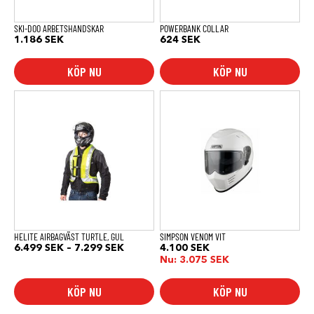
på
produktsidan
SKI-DOO ARBETSHANDSKAR
POWERBANK COLLAR
1.186
SEK
624
SEK
KÖP NU
KÖP NU
Den
Den
här
här
produkten
produkten
har
har
flera
flera
varianter.
varianter.
De
De
olika
olika
alternativen
alternativen
kan
kan
väljas
väljas
på
på
produktsidan
produktsidan
HELITE AIRBAGVÄST TURTLE, GUL
SIMPSON VENOM VIT
Prisintervall:
6.499
SEK
–
7.299
SEK
4.100
SEK
6.499 SEK
Nu:
3.075
SEK
till
7.299 SEK
KÖP NU
KÖP NU