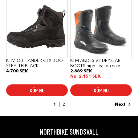
här
här
produkten
produkten
har
har
flera
flera
varianter.
varianter.
De
De
olika
olika
alternativen
alternativen
kan
kan
väljas
väljas
på
på
produktsidan
produktsidan
KLIM OUTLANDER GTX BOOT
KTM ANDES V2 DRYSTAR
STEALTH BLACK
BOOTS high season sale
4.700
SEK
2.689
SEK
Nu:
2.151
SEK
KÖP NU
KÖP NU
1
2
Next
NORTHBIKE SUNDSVALL