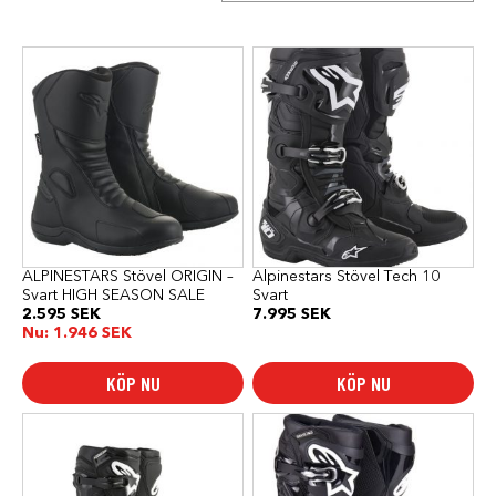
Den
här
produkten
har
flera
varianter.
De
olika
alternativen
kan
väljas
på
produktsidan
ALPINESTARS Stövel ORIGIN –
Alpinestars Stövel Tech 10
Svart HIGH SEASON SALE
Svart
2.595
SEK
7.995
SEK
Nu:
1.946
SEK
KÖP NU
KÖP NU
Den
Den
här
här
produkten
produkten
har
har
flera
flera