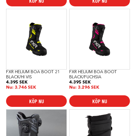
KÖP NU
KÖP NU
Den
Den
här
här
produkten
produkten
har
har
flera
flera
varianter.
varianter.
De
De
olika
olika
alternativen
alternativen
kan
kan
väljas
väljas
på
på
produktsidan
produktsidan
FXR HELIUM BOA BOOT 21
FXR HELIUM BOA BOOT
BLACK/HI VIS
BLACK/FUCHSIA
4.395
SEK
4.395
SEK
Nu:
3.746
SEK
Nu:
3.296
SEK
KÖP NU
KÖP NU
Den
Den
här
här
produkten
produkten
har
har
flera
flera
varianter.
varianter.