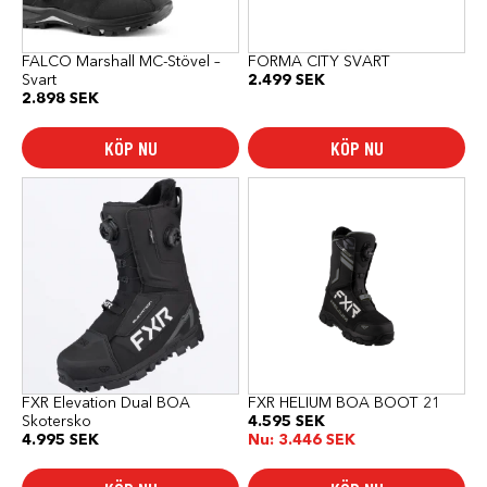
kan
kan
väljas
väljas
på
på
produktsidan
produktsidan
FALCO Marshall MC-Stövel –
FORMA CITY SVART
Svart
2.499
SEK
2.898
SEK
KÖP NU
KÖP NU
Den
Den
här
här
produkten
produkten
har
har
flera
flera
varianter.
varianter.
De
De
olika
olika
alternativen
alternativen
kan
kan
väljas
väljas
på
på
produktsidan
produktsidan
FXR Elevation Dual BOA
FXR HELIUM BOA BOOT 21
Skotersko
4.595
SEK
4.995
SEK
Nu:
3.446
SEK