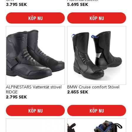
3.795
SEK
5.695
SEK
KÖP NU
KÖP NU
Den
Den
här
här
produkten
produkten
har
har
flera
flera
varianter.
varianter.
De
De
olika
olika
alternativen
alternativen
kan
kan
väljas
väljas
på
på
produktsidan
produktsidan
ALPINESTARS Vattentät stövel
BMW Cruise comfort Stövel
RIDGE
2.855
SEK
2.795
SEK
KÖP NU
KÖP NU
Den
här
produkten