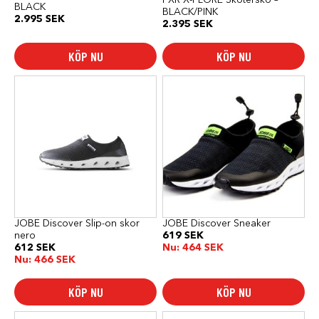
BLACK
BLACK/PINK
2.995
SEK
2.395
SEK
KÖP NU
KÖP NU
Den
Den
här
här
produkten
produkten
har
har
flera
flera
varianter.
varianter.
De
De
olika
olika
alternativen
alternativen
kan
kan
väljas
väljas
på
på
produktsidan
produktsidan
JOBE Discover Slip-on skor
JOBE Discover Sneaker
nero
619
SEK
612
SEK
Nu:
464
SEK
Nu:
466
SEK
KÖP NU
KÖP NU
Den
Den