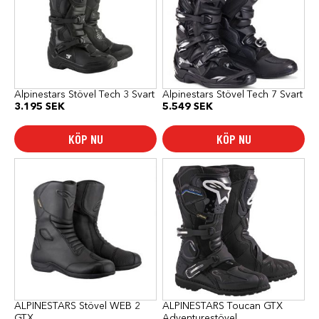
varianter.
varianter.
De
De
olika
olika
alternativen
alternativen
kan
kan
väljas
väljas
på
på
produktsidan
produktsidan
Alpinestars Stövel Tech 3 Svart
Alpinestars Stövel Tech 7 Svart
3.195
SEK
5.549
SEK
KÖP NU
KÖP NU
Den
Den
här
här
produkten
produkten
har
har
flera
flera
varianter.
varianter.
De
De
olika
olika
alternativen
alternativen
kan
kan
väljas
väljas
på
på
produktsidan
produktsidan
ALPINESTARS Stövel WEB 2
ALPINESTARS Toucan GTX
GTX
Adventurestövel