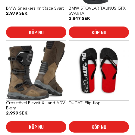
på
på
produktsidan
produktsidan
BMW Sneakers KnitRace Svart
BMW STÖVLAR TAUNUS GTX
2.979
SEK
SVARTA
3.847
SEK
KÖP NU
KÖP NU
Den
här
produkten
har
flera
varianter.
De
olika
alternativen
kan
väljas
på
produktsidan
Crosstövel Eleveit X Land ADV
DUCATI Flip-flop
E-dry
2.999
SEK
KÖP NU
KÖP NU