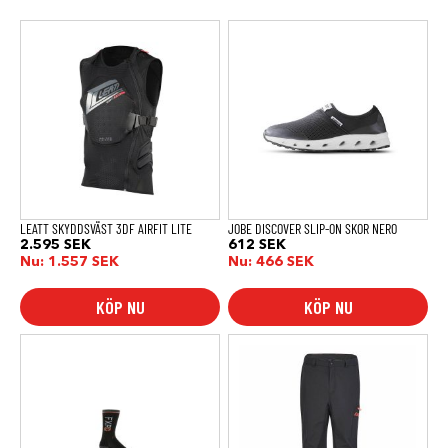
Den
Den
här
här
produkten
produkten
har
har
flera
flera
varianter.
varianter.
De
De
olika
olika
alternativen
alternativen
kan
kan
väljas
väljas
på
på
produktsidan
produktsidan
LEATT SKYDDSVÄST 3DF AIRFIT LITE
JOBE DISCOVER SLIP-ON SKOR NERO
2.595
SEK
612
SEK
Nu:
1.557
SEK
Nu:
466
SEK
KÖP NU
KÖP NU
Den
här
produkten
har
flera
varianter.
De