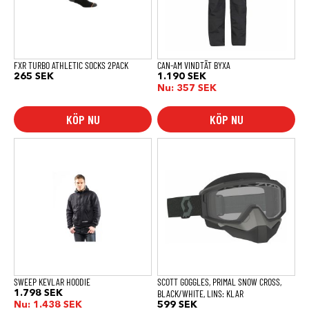
olika
alternativen
kan
väljas
på
produktsidan
FXR TURBO ATHLETIC SOCKS 2PACK
CAN-AM VINDTÄT BYXA
265
SEK
1.190
SEK
Nu:
357
SEK
KÖP NU
KÖP NU
Den
här
produkten
har
flera
varianter.
De
olika
alternativen
kan
väljas
på
produktsidan
SWEEP KEVLAR HOODIE
SCOTT GOGGLES, PRIMAL SNOW CROSS,
BLACK/WHITE, LINS: KLAR
1.798
SEK
Nu:
1.438
SEK
599
SEK