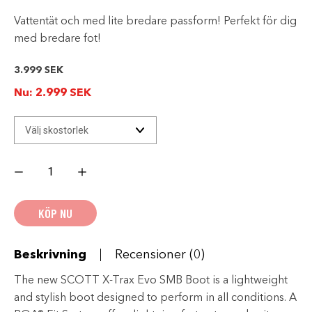
Vattentät och med lite bredare passform! Perfekt för dig
med bredare fot!
3.999
SEK
Nu:
2.999
SEK
SCOTT
X-
TRAX
EVO
SMB
KÖP NU
BOOT
-
Blå/Svart
mängd
Beskrivning
Recensioner (0)
The new SCOTT X-Trax Evo SMB Boot is a lightweight
and stylish boot designed to perform in all conditions. A