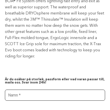
BOA® Fit System offers lightning-fast entry and exit as
well as superior support. The waterproof and
breathable DRYOsphere membrane will keep your feet
dry, whilst the 3M™ Thinsulate™ Insulation will keep
them warm no matter how deep the snow gets. With
other great features such as a low profile, fixed liner,
Full-Flex molded tongue, ErgoLogic innersole and a
SCOTT Ice Grip sole for maximum traction, the X-Trax
Evo boot comes loaded with technology to keep you
riding for longer.
Är du osäker på storlek, passform eller vad varan passar till,
maila oss. Svar inom 24h!