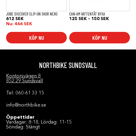
väljas
väljas
på
på
produktsidan
produktsidan
JOBE DISCOVER SLIP-ON SKOR NERO
CAN-AM VATTENTÄT BYXA
Prisintervall:
612
SEK
125
SEK
–
150
SEK
125 SEK
Nu:
466
SEK
till
150 SEK
KÖP NU
KÖP NU
NORTHBIKE SUNDSVALL
Kontorsvägen 8
852 29 Sundsvall
Tel: 060-61 33 15
info@northbike.se
Öppettider
Vardagar: 8-18, Lördag: 11-15
Söndag: Stängt