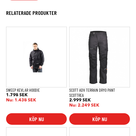
RELATERADE PRODUKTER
Den
Den
här
här
produkten
produkten
har
har
flera
flera
varianter.
varianter.
De
De
olika
olika
alternativen
alternativen
kan
kan
väljas
väljas
på
på
produktsidan
produktsidan
SWEEP KEVLAR HOODIE
SCOTT ADV TERRAIN DRYO PANT
SCOTTREA
1.798
SEK
Nu:
1.438
SEK
2.999
SEK
Nu:
2.249
SEK
KÖP NU
KÖP NU
Den
Den
här
här