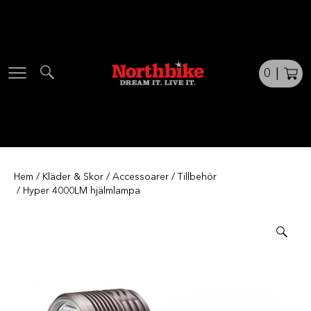
Skip
to
content
0
|
Hem
/
Kläder & Skor
/
Accessoarer
/
Tillbehör
/ Hyper 4000LM hjälmlampa