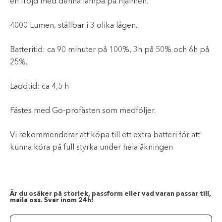
en fröjd med denna lampa på hjälmen.
4000 Lumen, ställbar i 3 olika lägen.
Batteritid: ca 90 minuter på 100%, 3h på 50% och 6h på
25%.
Laddtid: ca 4,5 h
Fästes med Go-profästen som medföljer.
Vi rekommenderar att köpa till ett extra batteri för att
kunna köra på full styrka under hela åkningen
Är du osäker på storlek, passform eller vad varan passar till,
maila oss. Svar inom 24h!