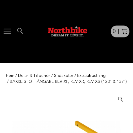
Skip
to
content
0
|
Hem
/
Delar & Tillbehör
/
Snöskoter
/
Extrautrustning
/ BAKRE STÖTFÅNGARE REV-XP, REV-XR, REV-XS (120″ & 137″)