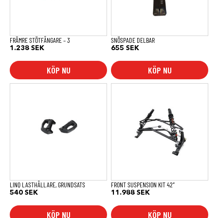
FRÄMRE STÖTFÅNGARE – 3
SNÖSPADE DELBAR
1.238
SEK
655
SEK
KÖP NU
KÖP NU
LINQ LASTHÅLLARE, GRUNDSATS
FRONT SUSPENSION KIT 42″
540
SEK
11.988
SEK
KÖP NU
KÖP NU