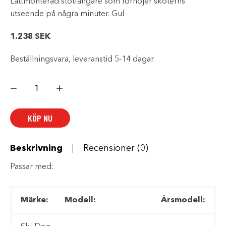
Lättmonterad stötfångare som förhöjer skoterns
utseende på några minuter. Gul
1.238
SEK
Beställningsvara, leveranstid 5-14 dagar.
BAKRE
STÖTFÅNGARE
REV-
XP,
REV-
KÖP NU
XR,
REV-
XS
(120"
&
Beskrivning
Recensioner (0)
137")
mängd
Passar med:
Märke:
Modell:
Årsmodell: