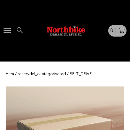
Skip
to
content
0
|
Hem
/
reservdel_okategoriserad
/ BELT_DRIVE