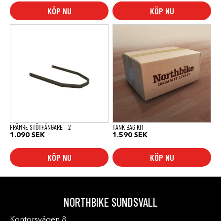
KÖP NU
KÖP NU
FRÄMRE STÖTFÅNGARE – 2
TANK BAG KIT
1.090
SEK
1.590
SEK
KÖP NU
KÖP NU
NORTHBIKE SUNDSVALL
Kontorsvägen 8