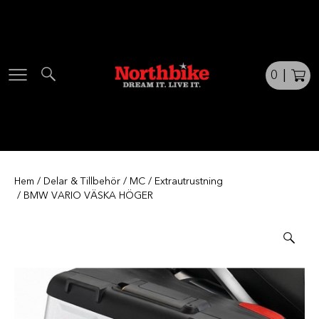
Skip
to
content
0
|
Hem
/
Delar & Tillbehör
/
MC
/
Extrautrustning
/ BMW VARIO VÄSKA HÖGER