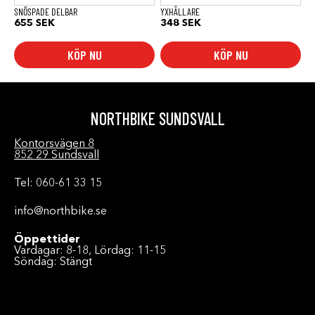
SNÖSPADE DELBAR
YXHÅLLARE
655
SEK
348
SEK
KÖP NU
KÖP NU
NORTHBIKE SUNDSVALL
Kontorsvägen 8
852 29 Sundsvall
Tel: 060-61 33 15
info@northbike.se
Öppettider
Vardagar: 8-18, Lördag: 11-15
Söndag: Stängt