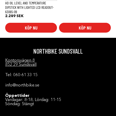
produktsidan
HD OIL LEVEL AND TEMPERATURE
DIPSTICK WITH LIGHTED LCD READOUT-
63065-09
2.289
SEK
KÖP NU
KÖP NU
NORTHBIKE SUNDSVALL
Kontorsvägen 8
852 29 Sundsvall
Tel: 060-61 33 15
info@northbike.se
Öppettider
Vardagar: 8-18, Lördag: 11-15
Söndag: Stängt