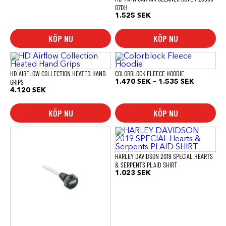
07DH
1.525
SEK
KÖP NU
KÖP NU
Den
här
produkten
HD AIRFLOW COLLECTION HEATED HAND
COLORBLOCK FLEECE HOODIE
har
GRIPS
Prisinterv
1.470
SEK
–
1.535
SEK
flera
1.470 SE
4.120
SEK
varianter.
till
De
1.535 SE
KÖP NU
KÖP NU
olika
alternativen
kan
Den
väljas
här
på
produkten
produktsidan
har
HARLEY DAVIDSON 2019 SPECIAL HEARTS
flera
& SERPENTS PLAID SHIRT
varianter.
1.023
SEK
De
olika
alternativen
kan
väljas
på