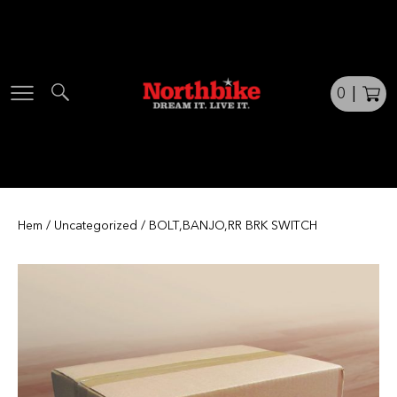
Skip
to
content
0
|
Hem
/
Uncategorized
/ BOLT,BANJO,RR BRK SWITCH