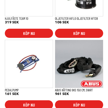
HJULFÄSTE TEAM 10
OLJEFILTER HIFLO OLJEFILTER HF138
319
SEK
108
SEK
KÖP NU
KÖP NU
PEDALPUMP
ABUS KÄTTING 9KS 150 CM, SVART
161
SEK
961
SEK
KÖP NU
KÖP NU