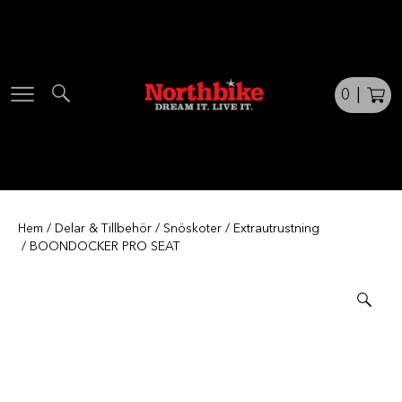
Skip
to
content
0
|
Hem
/
Delar & Tillbehör
/
Snöskoter
/
Extrautrustning
/ BOONDOCKER PRO SEAT