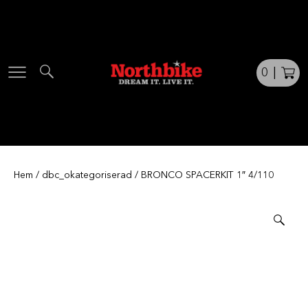
Skip
to
content
0
|
Hem
/
dbc_okategoriserad
/ BRONCO SPACERKIT 1″ 4/110