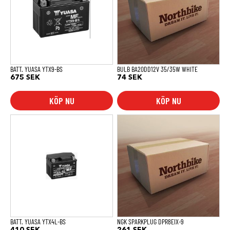
BATT. YUASA YTX9-BS
BULB BA20DD12V 35/35W WHITE
675
SEK
74
SEK
KÖP NU
KÖP NU
BATT. YUASA YTX4L-BS
NGK SPARKPLUG DPR8EIX-9
410
SEK
261
SEK