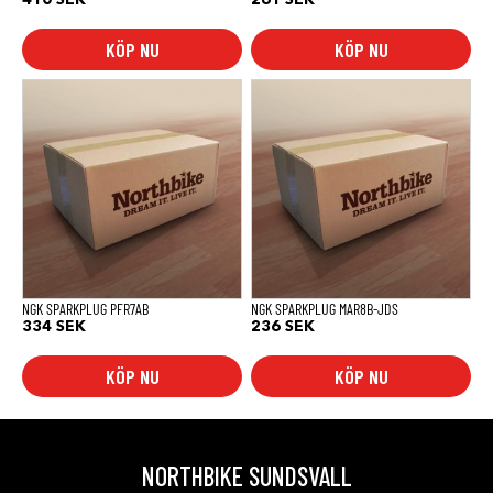
KÖP NU
KÖP NU
NGK SPARKPLUG PFR7AB
NGK SPARKPLUG MAR8B-JDS
334
SEK
236
SEK
KÖP NU
KÖP NU
NORTHBIKE SUNDSVALL